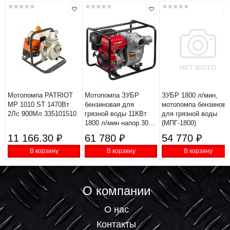
Мотопомпа PATRIOT
Мотопомпа ЗУБР
ЗУБР 1800 л/мин,
MP 1010 ST 1470Вт
бензиновая для
мотопомпа бензинова
2Лс 900Мл 335101510
грязной воды 11КВт
для грязной воды
1800 л/мин напор 30м
(МПГ-1800)
всасывание 8м
11 166.30 ₽
61 780 ₽
54 770 ₽
МПГ-1800-100
В корзину
В корзину
В корзину
О компании
О нас
Контакты