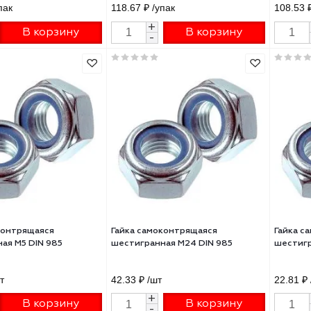
а самоконтрящаяся
Гайка самоконтрящаяся
TOOLS шестигранная М12 DIN
FIXXTOOLS шестигранная М8 
упак 10шт
985 упак 52шт
53 ₽
/упак
118.67 ₽
/упак
+
+
В корзину
В корзину
-
-