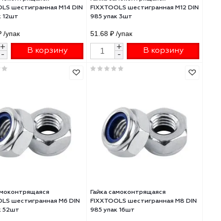
Гайка самоконтрящаяся
Гайка самоконтрящ
DIN
FIXXTOOLS шестигранная М14 DIN
FIXXTOOLS шестигр
985 упак 12шт
985 упак 3шт
246.53 ₽
/упак
51.68 ₽
/упак
+
+
В корзину
В 
-
-