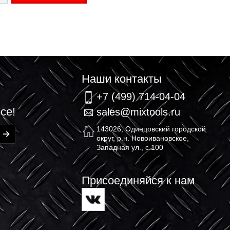
Гайка самоконтрящаяся
шестигранная М20 DIN 985
22.81 ₽
/шт
+
В корзину
-
связь
Наши контакт