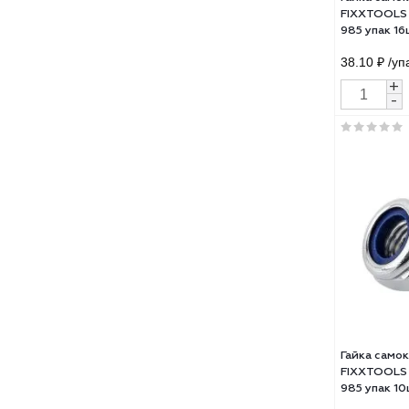
Гайк
FIXX
985 
38.1