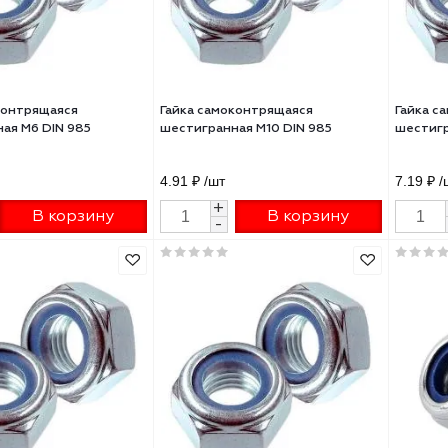
а самоконтрящаяся
Гайка самоконтрящаяся
игранная М6 DIN 985
шестигранная М10 DIN 985
 ₽
/шт
4.91 ₽
/шт
+
+
В корзину
В корзину
-
-