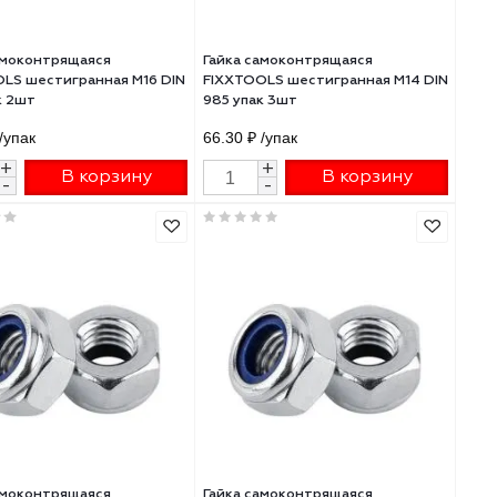
Гайка самоконтрящаяся
Гайка самоконтрящ
FIXXTOOLS шестигранная М16 DIN
FIXXTOOLS шестигр
985 упак 2шт
985 упак 3шт
46.80 ₽
/упак
66.30 ₽
/упак
+
+
В корзину
В 
-
-