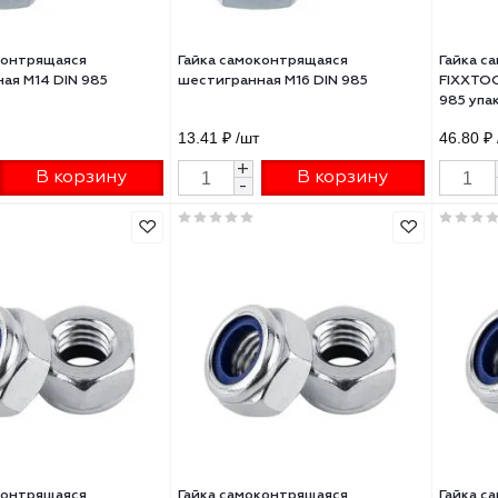
а самоконтрящаяся
Гайка самоконтрящаяся
игранная М14 DIN 985
шестигранная М16 DIN 985
2 ₽
/шт
13.41 ₽
/шт
+
+
В корзину
В корзину
-
-