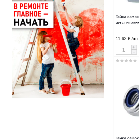
Гайк
шест
11.6