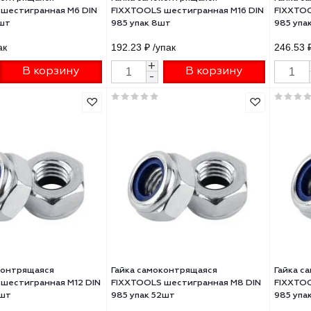
а самоконтрящаяся
Гайка самоконтрящаяся
TOOLS шестигранная М6 DIN
FIXXTOOLS шестигранная М16 
упак 16шт
985 упак 8шт
0 ₽
/упак
192.23 ₽
/упак
+
+
В корзину
В корзину
-
-