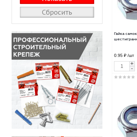
Сбросить
Гайк
шест
0.95