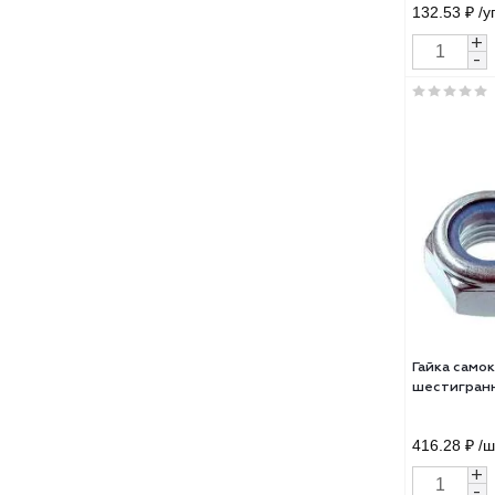
Гайк
FIXX
985 
132.