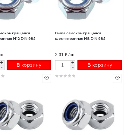
Гайка самоконтрящаяся
Гайка самоконтрящ
шестигранная М12 DIN 985
шестигранная М8 DI
7.19 ₽
/шт
2.31 ₽
/шт
+
+
В корзину
В 
-
-