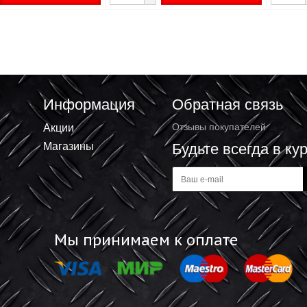
а самоконтрящаяся
Гайка самоконтрящаяся
игранная М5 DIN 985
шестигранная М24 DIN 985
28 ₽
/шт
42.33 ₽
/шт
+
+
В корзину
В корзину
-
-
Информация
Обратная 