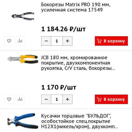
Бокорезы Matrix PRO 190 мм,
усиленная система 17549
1 184.26 ₽
/шт
В корзину
JCB 180 мм, хромированное
покрытие, двухкомпонентная
рукоятка, CrV cталь, бокорезы
JPL008
1 170 ₽
/шт
В корзину
Кусачки торцовые "БУЛЬДОГ",
особостойкое спец.покрытие
Н12Х1(никель/хром), двухкомп
рукоятки, 180мм,