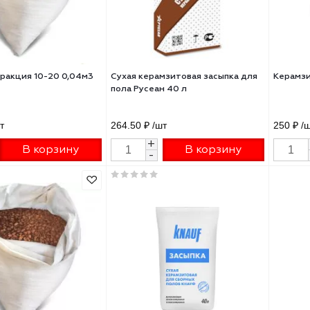
Керамзит фракция 10-20 0,04м3
Сухая керамзитовая засыпка д
пола Русеан 40 л
20 ₽
/шт
264.50 ₽
/шт
+
+
В корзину
В корзину
-
-