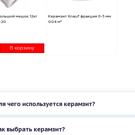
мзит большой мешок 12кг
Керамзит Knauf фракция 0-5 
ция 10-20
0.04 м³
₽
/шт
+
В корзину
-