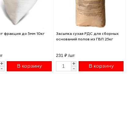
ля
Керамзит фракция до 5мм 10кг
Засыпка сухая РДС 
оснований полов из
250 ₽
/шт
231 ₽
/шт
+
+
В корзину
В 
-
-