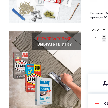
Кера
фрак
128 