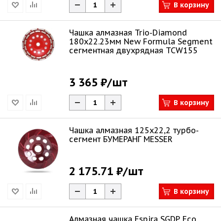
В корзину
Чашка алмазная Trio-Diamond
180х22.23мм New Formula Segment
сегментная двухрядная TCW155
3 365 ₽
/шт
В корзину
Чашка алмазная 125х22,2 турбо-
сегмент БУМЕРАНГ MESSER
2 175.71 ₽
/шт
В корзину
Алмазная чашка Espira SGDP Eco