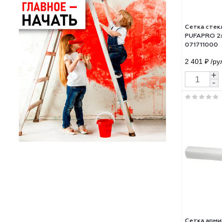
Сетк
PUFA
0717
2 40