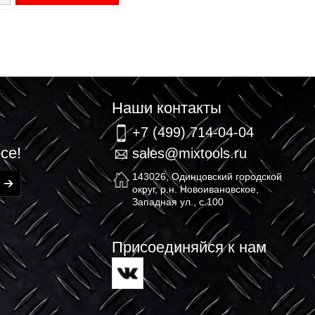
Сетка армировочная
стеклотканевая, малярная, яч. 2х2
мм, 25см х 10м, ЗУБР
130.03 ₽
/шт
+
В корзину
-
связь
Наши контакт