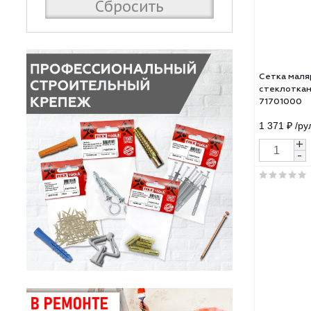
Сбросить
Сет
стек
717
1 37