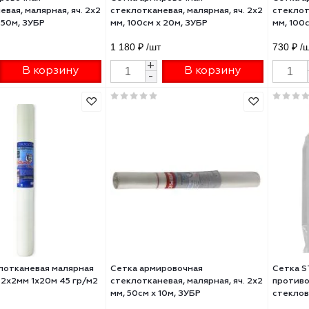
а армировочная
Сетка армировочная
лотканевая, малярная, яч. 2х2
стеклотканевая, малярная, яч.
100см х 50м, ЗУБР
мм, 100см х 20м, ЗУБР
0 ₽
/шт
1 180 ₽
/шт
+
+
В корзину
В корзину
-
-