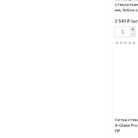
Сетк
стек
мм, 
2 54