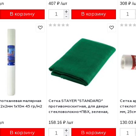
а стеклотканевая малярная
Сетка армировочная
ass Pro 2х2мм 1х20м 45 гр/м2
стеклотканевая, малярная, яч.
мм, 50см х 10м, ЗУБР
12 ₽
/рул
407 ₽
/шт
+
+
В корзину
В корзину
-
-