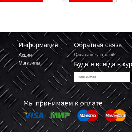
а стеклотканевая малярная
Сетка STAYER "STANDARD"
ass Pro 2х2мм 1х10м 45 гр/м2
противомоскитная, для двери
стекловолокно+ПВХ, зеленая,
1,1х2,2м
73 ₽
/рул
158.16 ₽
/шт
+
+
В корзину
В корзину
-
-
Информация
Обратная 