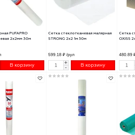
ка малярная PUFAPRO
Сетка стеклотканевая малярн
лотканевая 2х2мм 30м
STRONG 2х2 1м 50м
01000
1 ₽
/рул
599.18 ₽
/рул
+
+
В корзину
В корзину
-
-