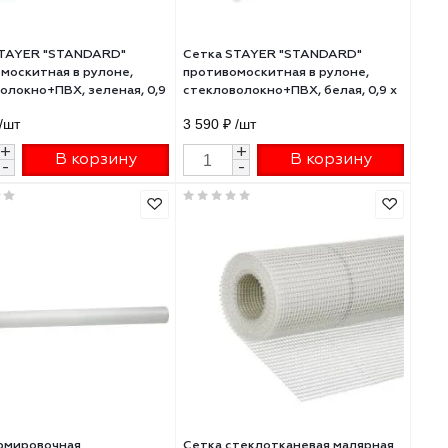
ая
Сетка STAYER "STANDARD"
Сетка STAYER "ST
/м2
противомоскитная в рулоне,
противомоскитная в
стекловолокно+ПВХ, зеленая, 0,9
стекловолокно+ПВХ,
х 30м
30м
4 890 ₽
/шт
3 590 ₽
/шт
+
+
В корзину
В 
-
-