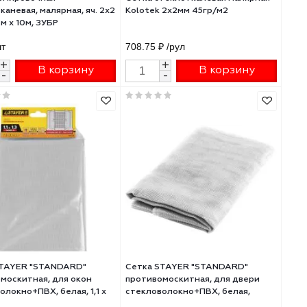
Сетка армировочная
Сетка стеклотканев
 2х2
стеклотканевая, малярная, яч. 2х2
Kolotek 2х2мм 45гр
мм, 100см х 10м, ЗУБР
730 ₽
/шт
708.75 ₽
/рул
+
+
В корзину
В 
-
-