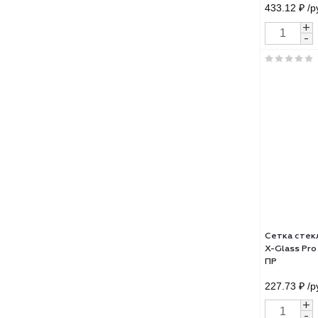
Сетк
X-Gl
ПР
433.