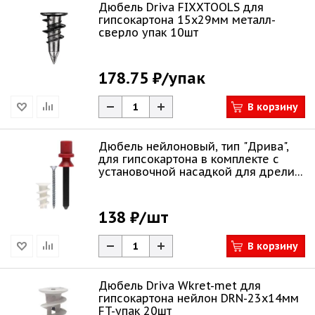
Дюбель Driva FIXXTOOLS для
гипсокартона 15х29мм металл-
сверло упак 10шт
178.75 ₽
/упак
В корзину
Дюбель нейлоновый, тип "Дрива",
для гипсокартона в комплекте с
установочной насадкой для дрели,
с оц
138 ₽
/шт
В корзину
Дюбель Driva Wkret-met для
гипсокартона нейлон DRN-23х14мм
FT-упак 20шт