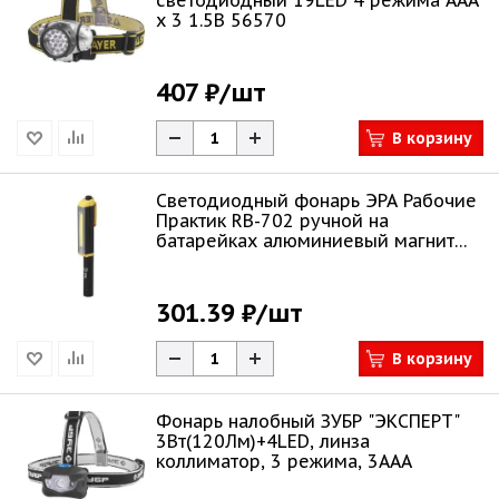
светодиодный 19LED 4 режима ААА
х 3 1.5В 56570
407 ₽
/шт
В корзину
Светодиодный фонарь ЭРА Рабочие
Практик RB-702 ручной на
батарейках алюминиевый магнит
крючок
301.39 ₽
/шт
В корзину
Фонарь налобный ЗУБР "ЭКСПЕРТ"
3Вт(120Лм)+4LED, линза
коллиматор, 3 режима, 3ААА