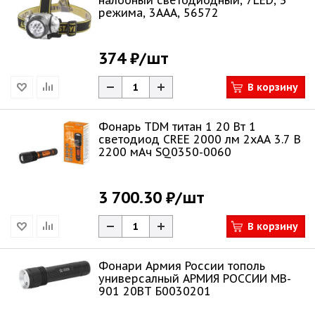
налобный светодиодный, 7LED, 3
режима, 3ААА, 56572
374 ₽
/шт
В корзину
Фонарь TDM титан 1 20 Вт 1
светодиод CREE 2000 лм 2хАА 3.7 В
2200 мАч SQ0350-0060
3 700.30 ₽
/шт
В корзину
Фонари Армия России тополь
универсалный АРМИЯ РОССИИ MB-
901 20ВТ Б0030201