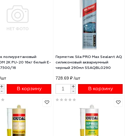
189 ₽
/шт
522.24 ₽
/шт
+
+
В корзину
В 
-
-
аркетный сосна 280мл 119645
Герметик полиуретановый
Герметик Sila PRO M
ECOROOM 2K PU-20 16кг белый E-
силиконовый аквар
PUгерм-7500/16
черный 290мл SSA