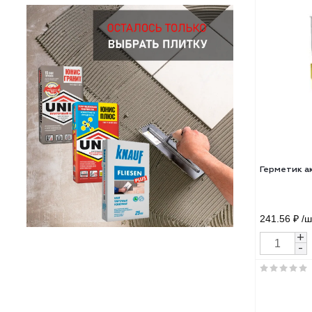
Max 
ней
884.
Гер