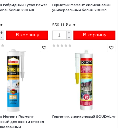
204.40 ₽
/шт
4 318 ₽
/шт
+
+
В корзину
В 
-
-
аркетный бук 280мл 111257
Герметик гибридный Tytan Power
Герметик Момент с
Professional белый 290 мл
универсальный бел
620 ₽
/шт
556.11 ₽
/шт