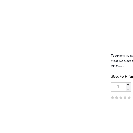
241.
Герм
Max 
280