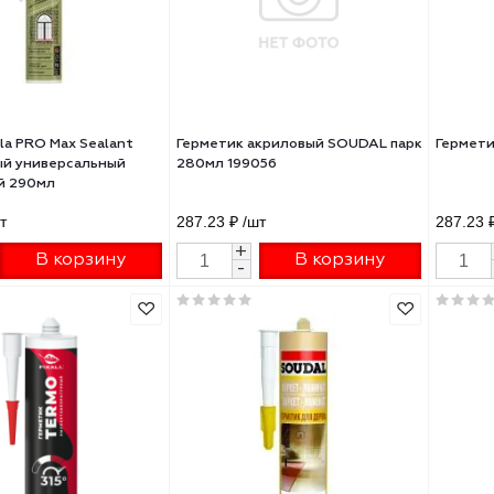
75 ₽
/шт
287.23 ₽
/шт
+
+
В корзину
В корзину
-
-
етик Sila PRO Max Sealant
Герметик акриловый SOUDAL 
иконовый универсальный
280мл 199056
цветный 290мл