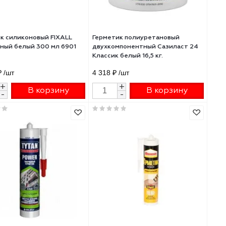
287.23 ₽
/шт
375.76 ₽
/шт
+
+
В корзину
В 
-
-
аркетный вишня 280мл 111254
Герметик силиконовый FIXALL
Герметик полиурет
санитарный белый 300 мл 6901
двухкомпонентный 
Классик белый 16,5 к