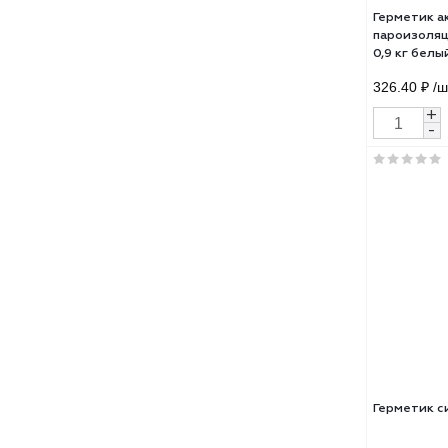
350.
Герм
пар
0,9 
326.