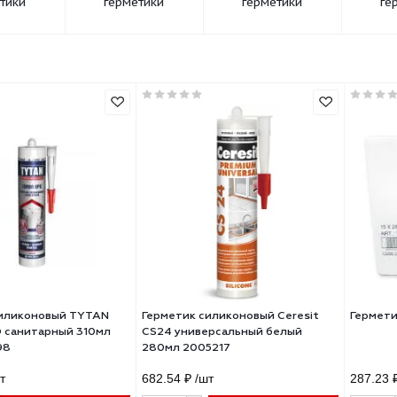
Каучуковые
Акриловые
Битумные
герметики
герметики
герметики
метик силиконовый TYTAN
Герметик силиконовый Ceresi