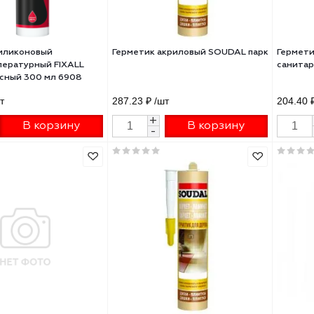
96 ₽
/шт
287.23 ₽
/шт
+
+
В корзину
В корзину
-
-
етик силиконовый
Герметик акриловый SOUDAL п
котемпературный FIXALL
°С красный 300 мл 6908