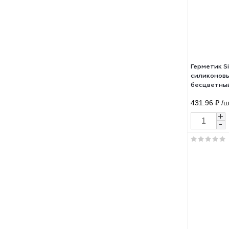
355.
Герм
сил
бес