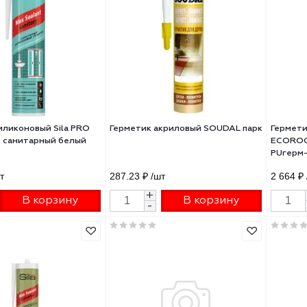
56 ₽
/шт
287.23 ₽
/шт
+
+
В корзину
В корзину
-
-
етик силиконовый Sila PRO
Герметик акриловый SOUDAL п
Sealant санитарный белый
мл