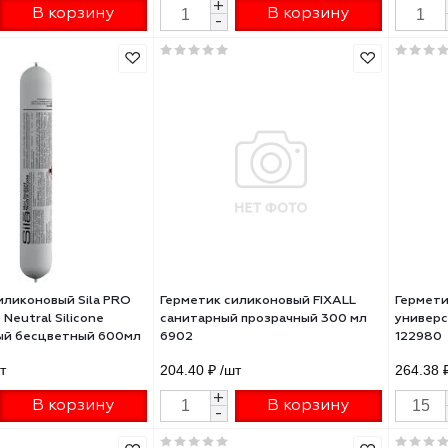
 TURBO санитарный 310мл
CS24 универсальный белый
ый 98498
280мл 2005217
02 ₽
/шт
682.54 ₽
/шт
+
+
В корзину
В корзину
-
-
етик силиконовый Sila PRO
Герметик силиконовый FIXALL