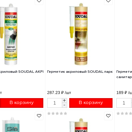
Sealant Neutral Silicone
санитарный прозрачный 300 
тральный бесцветный 600мл
6902
78 ₽
/шт
204.40 ₽
/шт
+
+
В корзину
В корзину
-
-
метик акриловый SOUDAL АКРИЛ окрашиваемый белый 280мл 
Герметик акриловый SOUDAL п