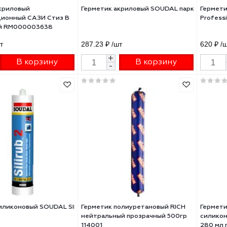
40 ₽
/шт
287.23 ₽
/шт
+
+
В корзину
В корзину
-
-
етик акриловый
Герметик акриловый SOUDAL п
оизоляционный САЗИ Стиз В
кг белый RM000003638
40 ₽
/шт
287.23 ₽
/шт