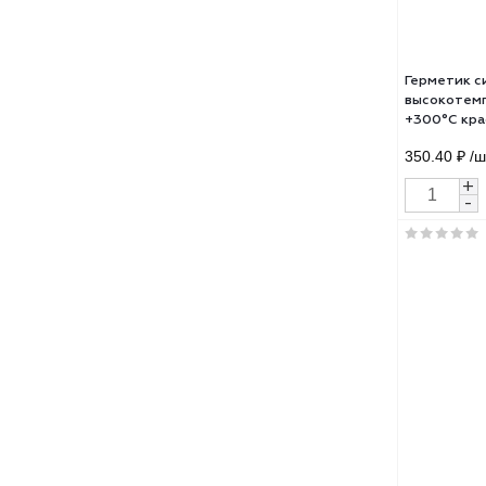
431.
Герм
высо
+300