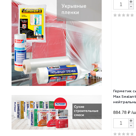
UPG
бел
673.
Герм