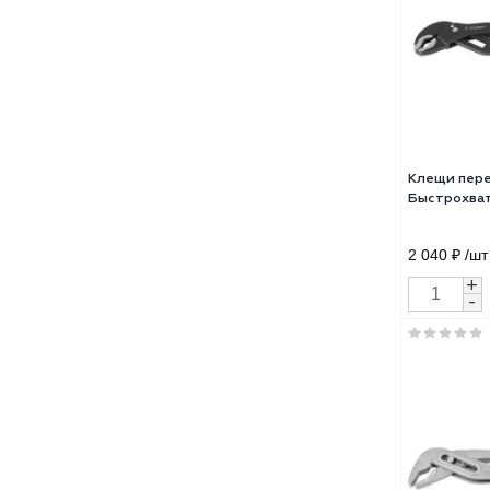
Ключ
Plus
сант
240
2 47