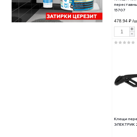
Клещ
пере
1570
478.