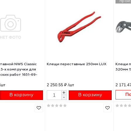
щи переставные KRAFTOOL
Клещи переставные KRAFTOO
50мм Vise-Wrench 22065
300мм 22359-32
0 ₽
/шт
2 890 ₽
/шт
+
+
В корзину
В корзину
-
-