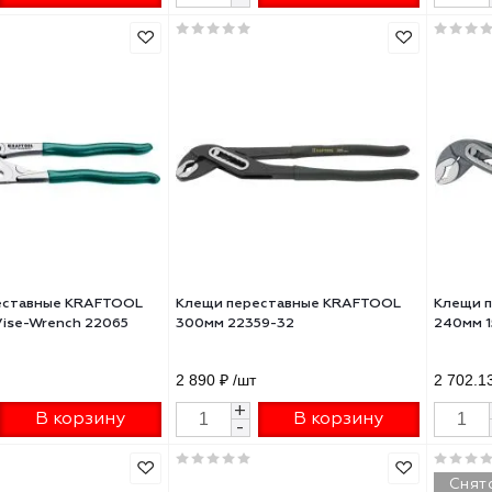
щи переставные KRAFTOOL
Переставные клещи-гаечный
AN быстрая регулировка Cr-
ключ KRAFTOOL Vise-Wrench 
ax захват до 95 мм 400мм
300 мм 22069
53-40
0 ₽
/шт
5 650 ₽
/шт
+
+
В корзину
В корзину
-
-