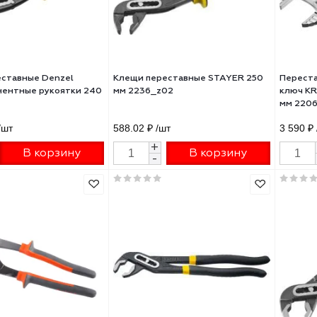
и переставные Denzel
Клещи переставные STAYER 2
хкомпонентные рукоятки 240
мм 2236_z02
7900
0.57 ₽
/шт
588.02 ₽
/шт
+
+
В корзину
В корзину
-
-