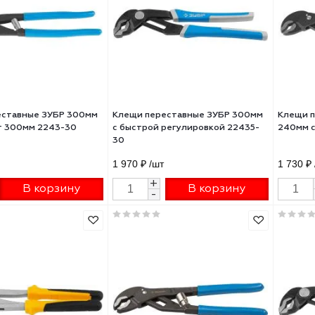
 переставной NWS Classic
Клещи переставные 250мм LU
 240мм 3-х комп.ручки для
ехнических работ 1651-69-
6.50 ₽
/шт
2 250.55 ₽
/шт
+
+
В корзину
В корзину
-
-