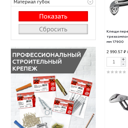
Рукоятка
Материал губок
Сбросить
Клещ
тре
мм 1
2 99