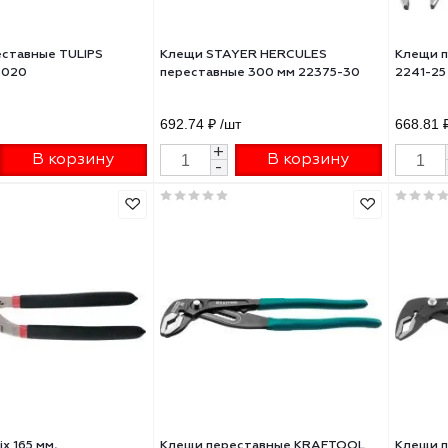
и переставные TULIPS
Клещи STAYER HERCULES
м IR12-020
переставные 300 мм 22375-3
₽
/шт
692.74 ₽
/шт
+
+
В корзину
В корзину
-
-