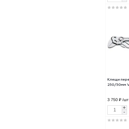
Кле
KAYM
V, m
223
6 15