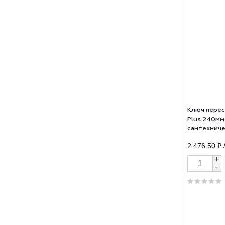
Кле
250/
3 75