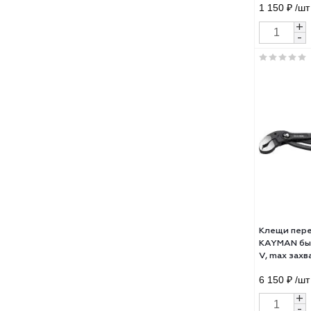
Кле
ЭЛЕ
1 15