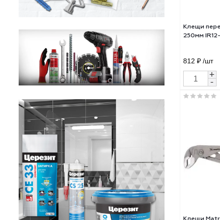
Клещ
250м
812 