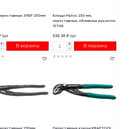
Клещи переставные ЗУБР 250мм
Клещи Matrix 250 мм
0
2241-25
переставные, облив
15708
668.81 ₽
/шт
538.38 ₽
/шт
+
+
В корзину
В 
-
-