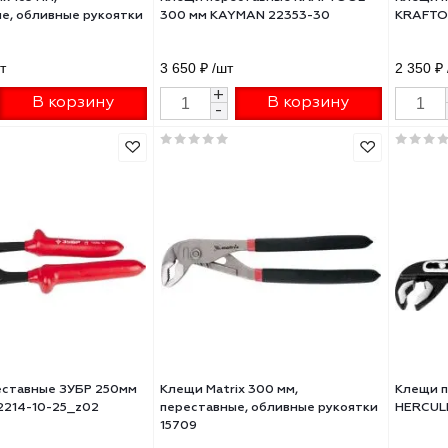
и Matrix 165 мм,
Клещи переставные KRAFTOO
ставные, обливные рукоятки
300 мм KAYMAN 22353-30
7
94 ₽
/шт
3 650 ₽
/шт
+
+
В корзину
В корзину
-
-