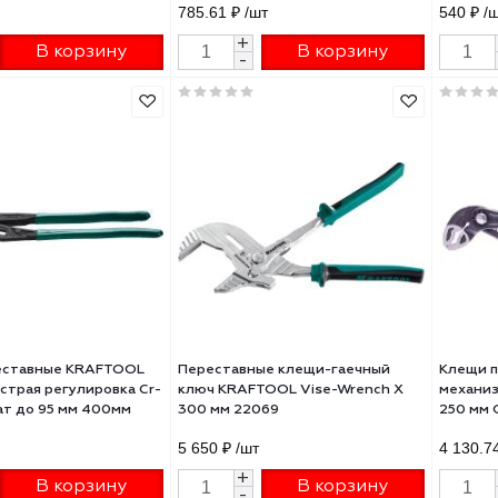
щи переставные ЗУБР 250мм
Клещи Matrix 300 мм,
КТРИК 2214-10-25_z02
переставные, обливные рукоя
15709
0 ₽
/шт
785.61 ₽
/шт
+
+
В корзину
В корзину
-
-