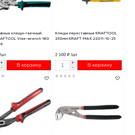
50
Переставные клещи-гаечный
Клещи переставны
ключ KRAFTOOL Vise-wrench 180
250мм KRAFT-MAX 2
мм 22066
3 590 ₽
/шт
2 100 ₽
/шт
+
+
В корзину
В 
-
-