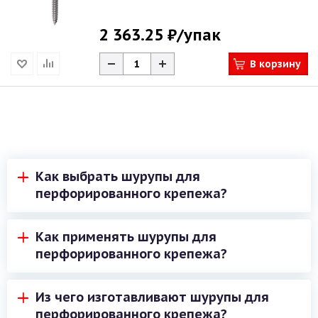
2 363.25 ₽
/упак
В корзину
Как выбрать шурупы для
перфорированного крепежа?
Для выбора подходящих шурупов необходимо
Как применять шурупы для
учитывать следующие факторы:
перфорированного крепежа?
Размер перфорированного листа. Шурупы
Шурупы для перфорированного крепежа - это
должны подходить к диаметру отверстий в
Из чего изготавливают шурупы для
универсальные крепежные элементы, которые
перфорированном листе. Обычно размеры
перфорированного крепежа?
могут использоваться в различных
диаметров отверстий и шурупов указываются