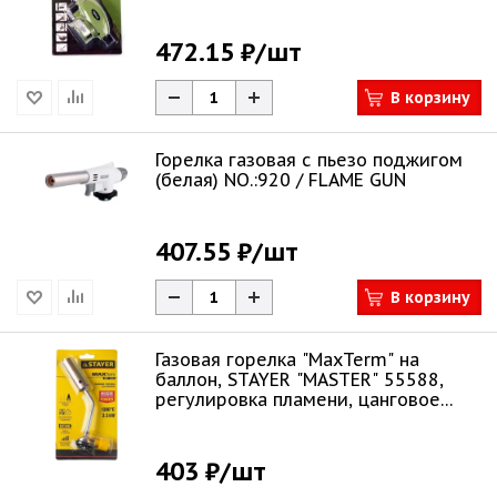
472.15 ₽
/шт
В корзину
Горелка газовая с пьезо поджигом
(белая) NO.:920 / FLAME GUN
407.55 ₽
/шт
В корзину
Газовая горелка "MaxTerm" на
баллон, STAYER "MASTER" 55588,
регулировка пламени, цанговое
соединение
403 ₽
/шт