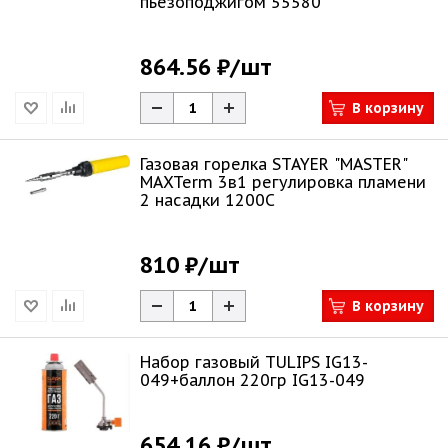
пьезоподжигом 55580
864.56 ₽
/шт
В корзину
Газовая горелка STAYER "MASTER"
MAXTerm 3в1 регулировка пламени
2 насадки 1200С
810 ₽
/шт
В корзину
Набор газовый TULIPS IG13-
049+баллон 220гр IG13-049
654.16 ₽
/шт