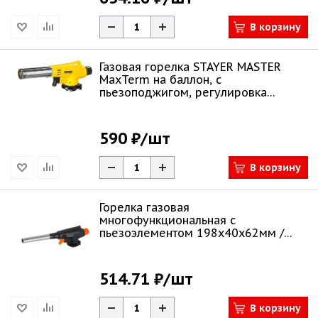
В корзину
Газовая горелка STAYER MASTER
MaxTerm на баллон, с
пьезоподжигом, регулировка
пламени 55584
590 ₽
/шт
В корзину
Горелка газовая
многофункциональная с
пьезоэлементом 198х40х62мм /
МастерАлмаз
514.71 ₽
/шт
В корзину