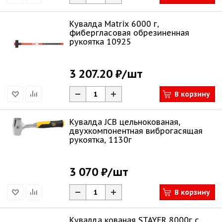
Кувалда Matrix 6000 г,
фибергласовая обрезиненная
рукоятка 10925
3 207.20 ₽
/шт
В корзину
Кувалда JCB цельнокованая,
двухкомпонентная виброгасящая
рукоятка, 1130г
3 070 ₽
/шт
В корзину
Кувалда кованая STAYER 8000г с