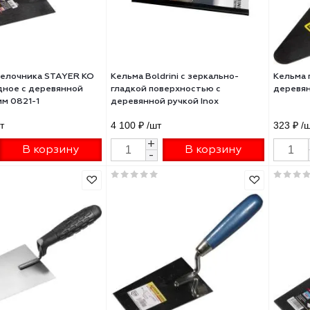
ьма отделочника STAYER КО
Кельма Boldrini с зеркально-
ецевидное с деревянной
гладкой поверхностью с
ой 185мм 0821-1
деревянной ручкой Inox
200х80мм 55814
28 ₽
/шт
4 100 ₽
/шт
+
+
В корзину
В корзину
-
-