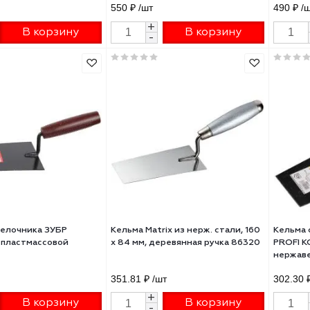
ма Boldrini для
Кельма STAYER PROFI трапец
ративных работ из
нержавеющее полотно с 2-х
икарбоната 200х80мм 42600
компонентная рукояткой 180
08291-18
5 ₽
/шт
550 ₽
/шт
+
+
В корзину
В корзину
-
-