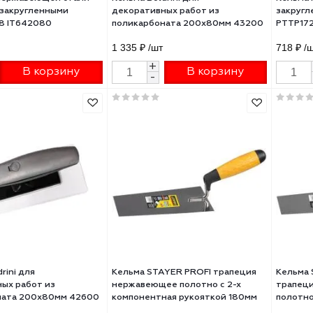
ьма из нержавеющей стали
Кельма Boldrini для
aRoll с закругленными
декоративных работ из
ми 20х8 IT642080
поликарбоната 200х80мм 43
5 ₽
/шт
1 335 ₽
/шт
+
+
В корзину
В корзину
-
-