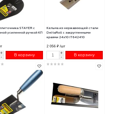
Кельма плиточника STAYER с
Кельма из нержаве
деревянной усиленной ручкой КП
DeltaRoll с закруг
краями 24х10 IT642
323 ₽
/шт
2 056 ₽
/шт
+
+
В корзину
В 
-
-