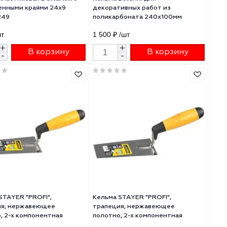
Кельма пластиковая DeltaRoll с
Кельма Boldrini для
закругленными краями 24х9
декоративных рабо
200
PTTP17249
поликарбоната 240
718 ₽
/шт
1 500 ₽
/шт
+
+
В корзину
В 
-
-