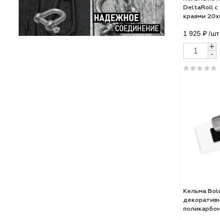
Кел
Delt
края
1 92