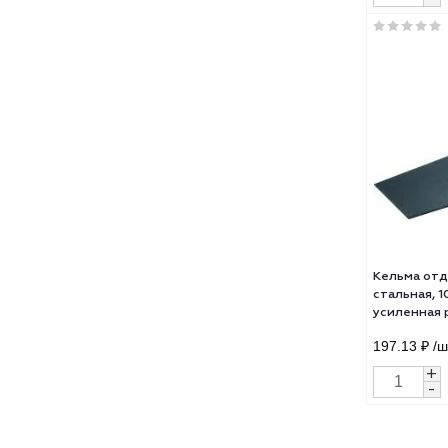
Кель
"МАС
ручк
384 