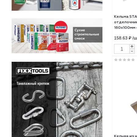
Кел
отд
160x
082
158.