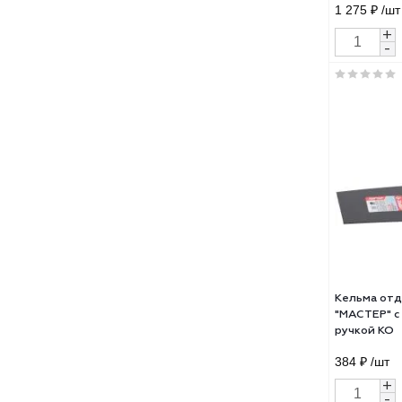
Кель
деко
пол
1 27