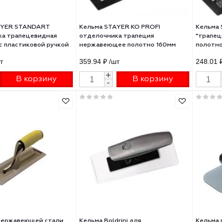
ьма STAYER STANDART
Кельма STAYER КО PROFI
елочника трапецевидная
отделочника трапеция
100мм с пластиковой ручкой
нержавеющее полотно 160мм
50-1
0830-16
63 ₽
/шт
359.94 ₽
/шт
+
+
В корзину
В корзину
-
-