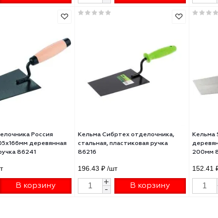
ма отделочника ЗУБР
Кельма Matrix из нерж. стали, 
ТЕР" с пластмассовой
х 84 мм, деревянная ручка 86
ой КО
₽
/шт
351.81 ₽
/шт
+
+
В корзину
В корзину
-
-