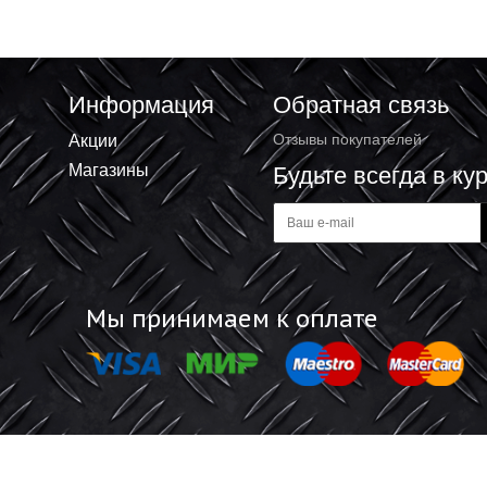
ма отделочника Россия
Кельма Сибртех отделочника,
ьная, 105х166мм деревянная
стальная, пластиковая ручка
енная ручка 86241
86216
13 ₽
/шт
196.43 ₽
/шт
+
+
В корзину
В корзину
-
-
Информация
Обратная 
Акции
Отзывы покупат