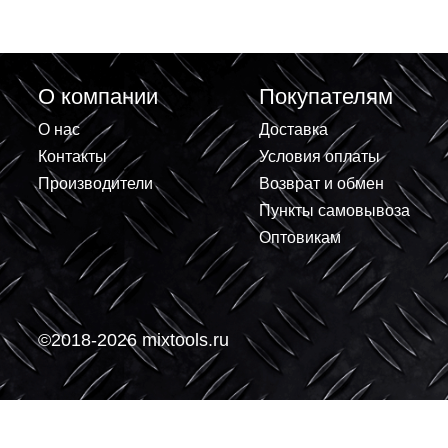
Кель
стал
усил
197.
О компании
Покупателям
О нас
Доставка