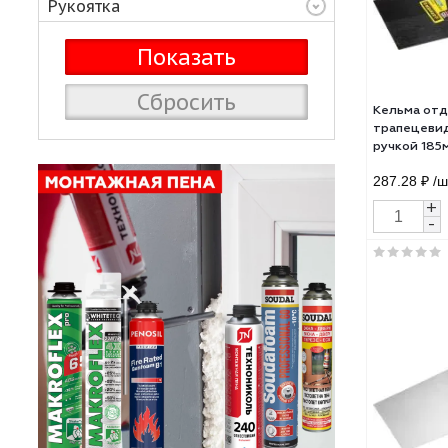
Материал
Рукоятка
Сбросить
Кел
трап
ручк
287.