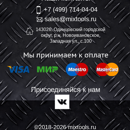
+7 (499) 714-04-04
sales@mixtools.ru
143026, Одинцовский городской
округ, р.н. Новоивановское,
Западная ул., с.100
Мы принимаем к оплате
Присоединяйся к нам
©2018-2026 mixtools.ru