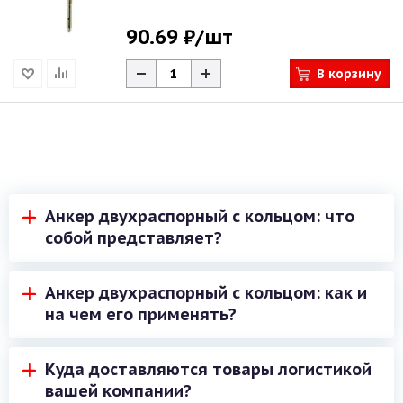
90.69 ₽
/шт
В корзину
Анкер двухраспорный с кольцом: что
собой представляет?
Анкер двухраспорный с кольцом - это тип
Анкер двухраспорный с кольцом: как и
крепежа, который используется для крепления
на чем его применять?
конструкций в бетоне и других твердых
материалах. Он состоит из двух распорных
Для установки анкера двухраспорного с
элементов и кольца на конце. Анкер образует
Куда доставляются товары логистикой
кольцом в бетонную стену или поверхность
прочное соединение с поверхностью благодаря
вашей компании?
необходимо просверлить отверстие под размер
раскрытию распорных элементов внутри