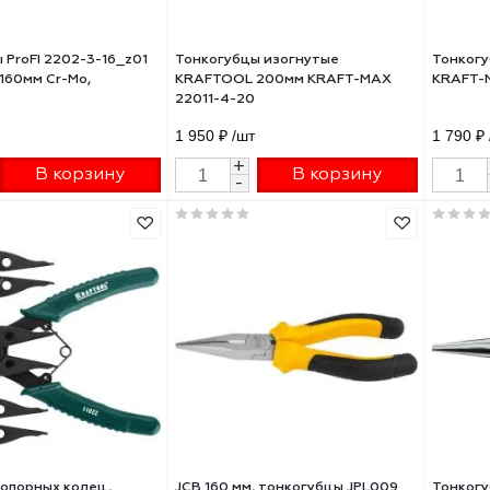
огубцы ProFI 2202-3-16_z01
Тонкогубцы изогнутые
FTOOL 160мм Cr-Mo,
KRAFTOOL 200мм KRAFT-MAX
22011-4-20
0 ₽
/шт
1 950 ₽
/шт
+
+
В корзину
В корзину
-
-