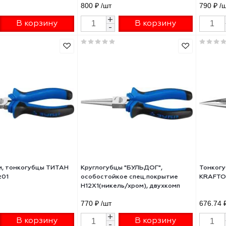
огубцы изогнутые ЗУБР
Тонкогубцы ЗУБР 160мм
м ЭЛЕКТРИК 2214-4-16_z02
ЭЛЕКТРИК 2214-3-16_z02
₽
/шт
800 ₽
/шт
+
+
В корзину
В корзину
-
-