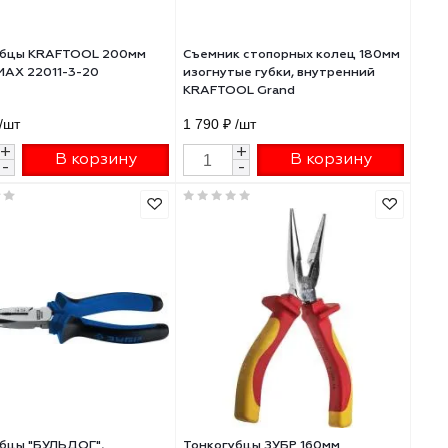
Тонкогубцы KRAFTOOL 200мм
Съемник стопорных
KRAFT-MAX 22011-3-20
изогнутые губки, в
KRAFTOOL Grand
1 790 ₽
/шт
1 790 ₽
/шт
+
+
В корзину
В 
-
-