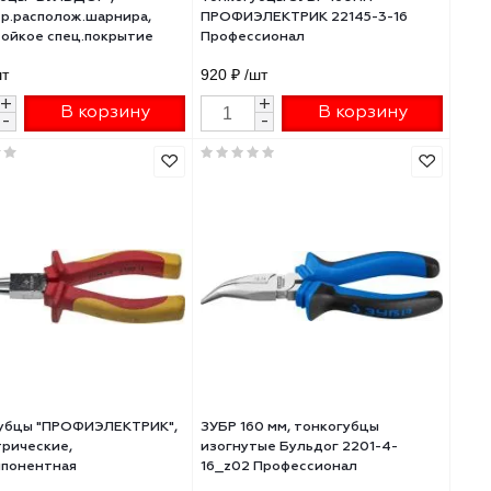
9
Тонкогубцы "БУЛЬДОГ",
Тонкогубцы ЗУБР 1
эксцентр.располож.шарнира,
ПРОФИЭЛЕКТРИК 22
особостойкое спец.покрытие
Профессионал
Н12Х1 (никель/хром), дву
960 ₽
/шт
920 ₽
/шт
+
+
В корзину
В 
-
-