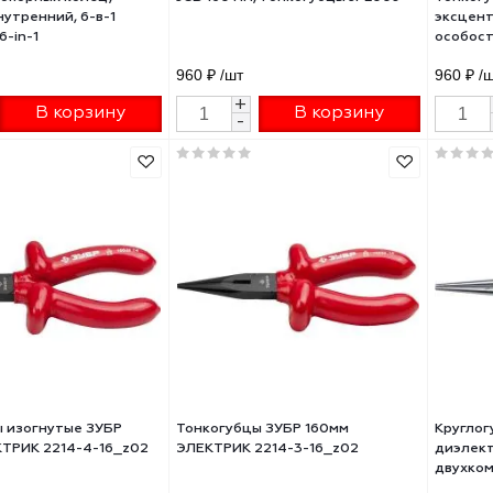
ник стопорных колец,
JCB 160 мм, тонкогубцы JPL00
ний/внутренний, 6-в-1
TOOL 6-in-1
0 ₽
/шт
960 ₽
/шт
+
+
В корзину
В корзину
-
-