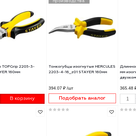
нногубцы PATRIOT LNP-200N
Тонкогубцы HERCULES 2203-
компонентная рукоятка
STAYER 200мм
мм 350004618
56 ₽
/шт
517.83 ₽
/шт
+
+
В корзину
В корзину
-
-
Снято с
производства