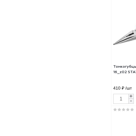
Дли
трех
200
570.