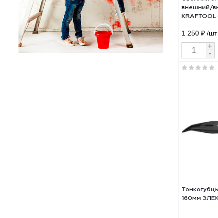
Съем
внеш
KRAF
1 25