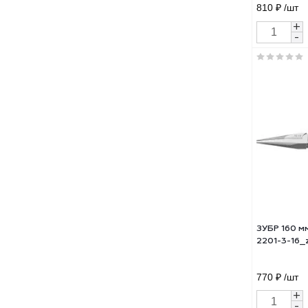
Тонк
160м
810 