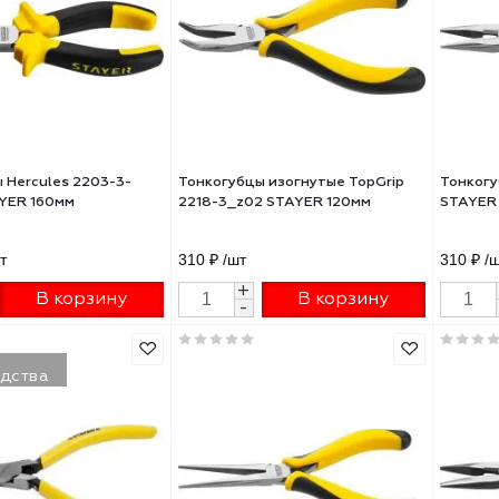
огубцы TOPGrip 2205-3-
Тонкогубцы изогнутые HERCU
02 STAYER 160мм
2203-4-16_z01 STAYER 160мм
₽
/шт
394.07 ₽
/шт
+
Подобрать аналог
В корзину
-