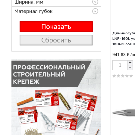
Форма губок
Ширина, мм
Материал губок
Длин
Сбросить
LNP-
160
941.