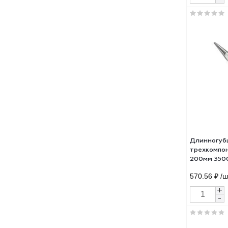
ЗУБР
2201
770 