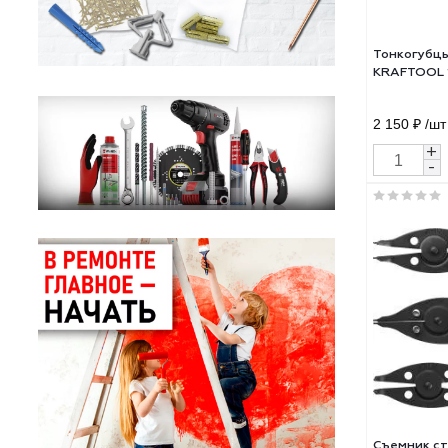
Тонк
KRA
2 15