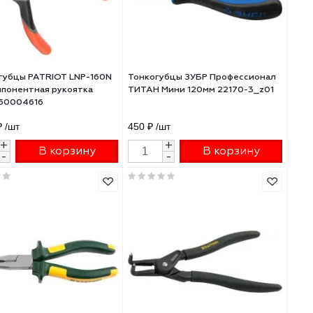
Длинногубцы PATRIOT LNP-160N
Тонкогубцы ЗУБР П
-
трехкомпонентная рукоятка
ТИТАН Мини 120мм 
160мм 350004616
553.82 ₽
/шт
450 ₽
/шт
+
+
В корзину
В 
-
-