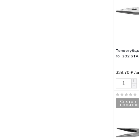
Тонк
16_z
410 