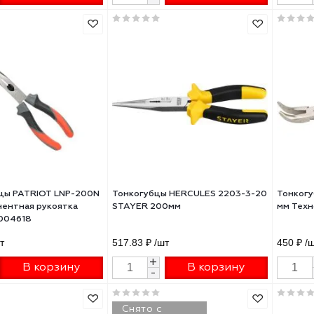
 160 мм, тонкогубцы ТИТАН
Круглогубцы "БУЛЬДОГ",
-3-16_z01
особостойкое спец.покрытие
Н12Х1(никель/хром), двухкомп
рукоятки, 160мм, ЗУБР
₽
/шт
770 ₽
/шт
+
+
В корзину
В корзину
-
-