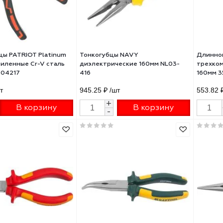
ногубцы PATRIOT Platinum
Тонкогубцы NAVY
160L усиленные Cr-V сталь
диэлектрические 160мм NL03
мм 350004217
416
63 ₽
/шт
945.25 ₽
/шт
+
+
В корзину
В корзину
-
-