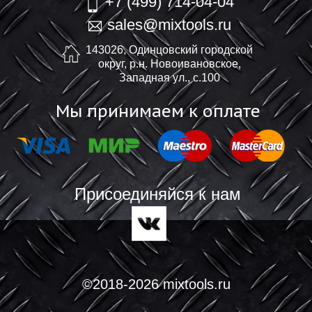
+7 (499) 714-04-04
sales@mixtools.ru
143026, Одинцовский городской
округ, р.н. Новоивановское,
Западная ул., с.100
Мы принимаем к оплате
Присоединяйся к нам
©2018-2026 mixtools.ru