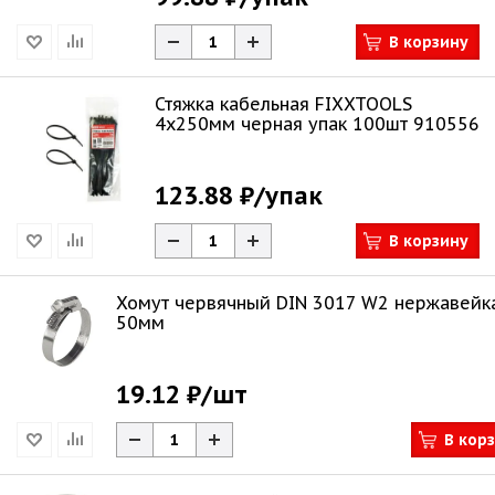
В корзину
Стяжка кабельная FIXXTOOLS
4х250мм черная упак 100шт 910556
123.88 ₽
/упак
В корзину
Хомут червячный DIN 3017 W2 нержавейка
50мм
19.12 ₽
/шт
В кор