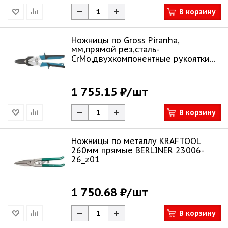
В корзину
Ножницы по Gross Piranha,
мм,прямой рез,сталь-
СrMo,двухкомпонентные рукоятки
78347
1 755.15 ₽
/шт
В корзину
Ножницы по металлу KRAFTOOL
260мм прямые BERLINER 23006-
26_z01
1 750.68 ₽
/шт
В корзину