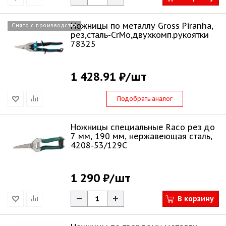
Ножницы по металлу Gross Piranha,
Снято с производства
рез,сталь-CrMo,двухкомп.рукоятки
78325
1 428.91 ₽
/шт
Подобрать аналог
Ножницы специальные Raco рез до
7 мм, 190 мм, нержавеющая сталь,
4208-53/129C
1 290 ₽
/шт
В корзину