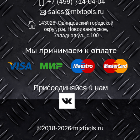
+7 (499) 714-04-04
sales@mixtools.ru
143026, Одинцовский городской
округ, р.н. Новоивановское,
Западная ул., с.100
Мы принимаем к оплате
Присоединяйся к нам
©2018-2026 mixtools.ru