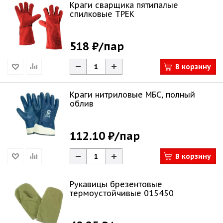
Краги сварщика пятипалые
спилковые ТРЕК
518 ₽
/пар
В корзину
Краги нитриловые МБС, полный
облив
112.10 ₽
/пар
В корзину
Рукавицы брезентовые
термоустойчивые 015450