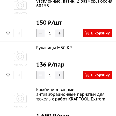
утеплённые, ватин, 2 размер, Россия
68155
150 ₽
/шт
В корзину
Рукавицы МБС КР
136 ₽
/пар
В корзину
Комбинированные
антивибрационные перчатки для
тяжелых работ KRAFTOOL Extrem
размер L 11287-L
1 690 ₽
/пар