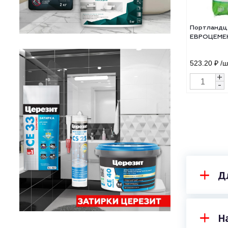
Пор
ЕВР
523.