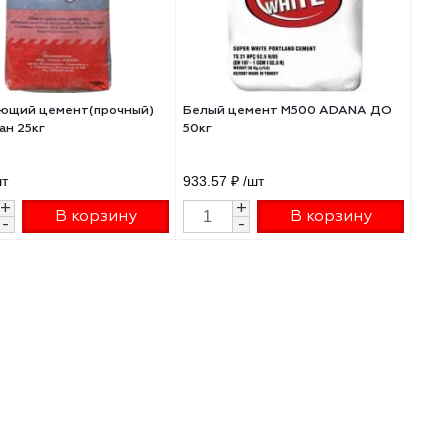
40
Напрягающий цемент(прочный)
Белый цемент M50
НЦ Русеан 25кг
50кг
400 ₽
/шт
933.57 ₽
/шт
+
+
В корзину
В 
-
-