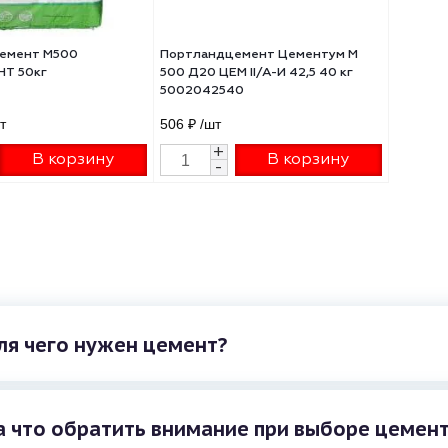
тландцемент М500
Портландцемент Цементум М
ОЦЕМЕНТ 50кг
500 Д20 ЦЕМ II/A-И 42,5 40 кг
5002042540
20 ₽
/шт
506 ₽
/шт
+
+
В корзину
В корзину
-
-