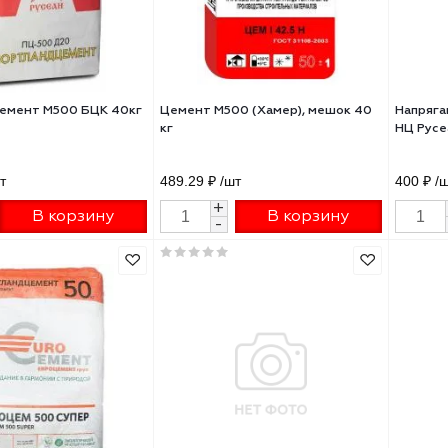
тландцемент М500 БЦК 40кг
Цемент М500 (Хамер), мешок 
кг
55 ₽
/шт
489.29 ₽
/шт
+
+
В корзину
В корзину
-
-