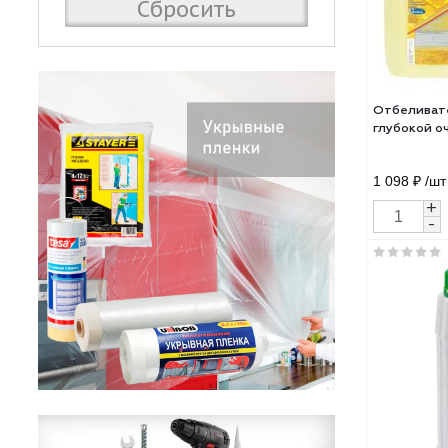
Сбросить
Отб
глуб
1 09