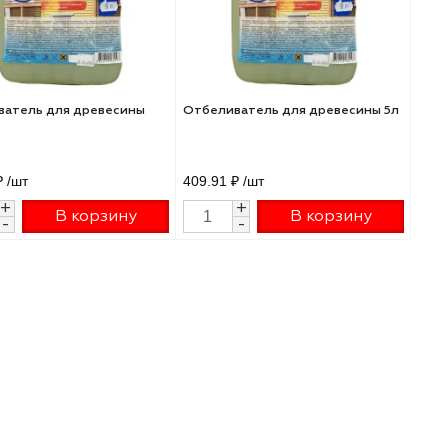
для
Отбеливатель для древесины
Отбеливатель для 
10л
698.29 ₽
/шт
409.91 ₽
/шт
+
+
В корзину
В 
-
-