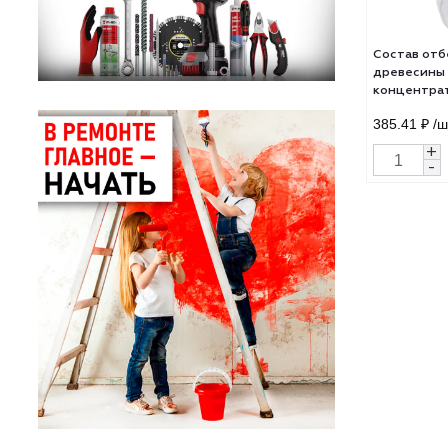
Сос
древ
конц
385.