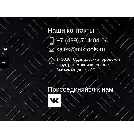
связь
Наши контакт
+7 (499) 714-
елей
гда в курсе!
sales@mixtool
143026, Одинцовск
округ, р.н. Новоив
Западная ул., с.10