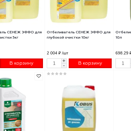
еливатель СЕНЕЖ ЭФФО для
Отбеливатель СЕНЕЖ ЭФФО 
окой очистки 5кг
глубокой очистки 10кг
8 ₽
/шт
2 004 ₽
/шт
+
+
В корзину
В корзину
-
-