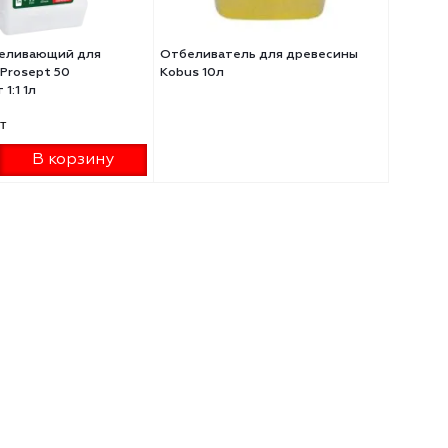
тав отбеливающий для
Отбеливатель для древесины
есины Prosept 50
Kobus 10л
ентрат 1:1 1л
41 ₽
/шт
+
В корзину
-