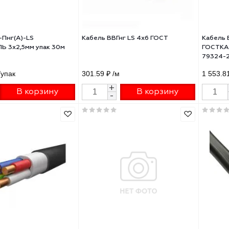
9 ₽
/м
50 ₽
/м
+
+
В корзину
В корзину
-
-
ль ВВГ-Пнг(А)-LS
Кабель ВВГнг LS 4х6 ГОСТ
КАБЕЛЬ 3х2,5мм упак 30м
24-30