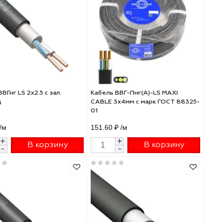
01
80.76 ₽
/м
204.75 ₽
/м
+
+
В корзину
В 
-
-
Кабель ВВГнг LS 2х2.5 с зап.
Кабель ВВГ-Пнг(А)-
Конкорд
CABLE 3х4мм с мар
01