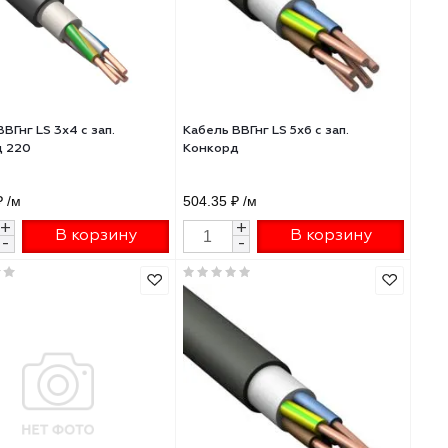
71.12 ₽
/м
151.60 ₽
/м
+
+
В корзину
В 
-
-
Кабель ВВГнг LS 3х4 с зап.
Кабель ВВГнг LS 5х6 
Конкорд 220
Конкорд