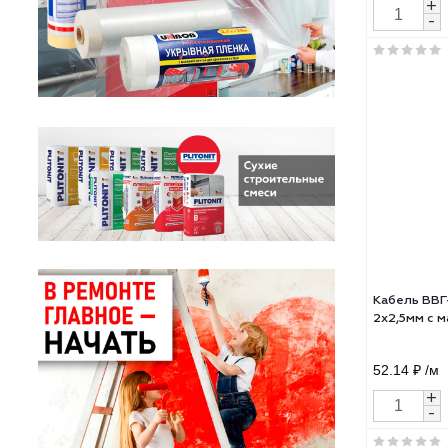
ГОС
52.4
Кабе