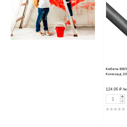
2х2,
52.1
Кабе
Кон