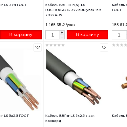
0.71 ₽
/упак
301.59 ₽
/м
+
+
В корзину
В корзину
-
-
ль ВВГнг LS 4х4 ГОСТ
Кабель ВВГ-Пнг(А)-LS
ГОСТКАБЕЛЬ 3х2,5мм упак 15м
79324-15
15 ₽
/м
1 165.35 ₽
/упак