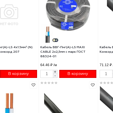
88321-01
05 ₽
/м
59.60 ₽
/м
+
+
В корзину
В корзину
-
-
ль ВВГнг(А)-LS 4х1.5мм² (N)
Кабель ВВГ-Пнг(А)-LS MAXI
кВ (м) Конкорд 207
CABLE 2х2,5мм с марк ГОСТ
88324-01