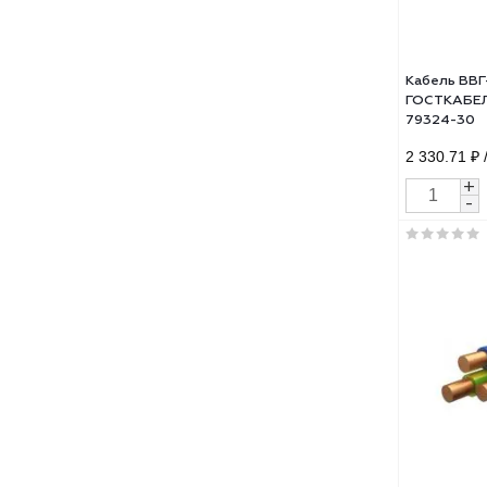
31.1
Кабе
ГОСТ
793