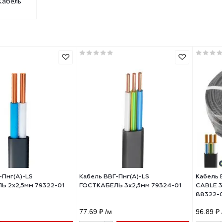
ВВГ нг LS
МосГосКабель
ль ВВГ-Пнг(А)-LS
Кабель ВВГ-Пнг(А)-LS