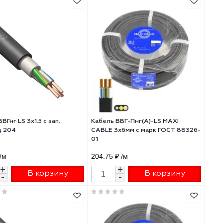
3х2,5мм с марк ГОСТ 58322-01
ГОСТ 2х2,5мм 8356
76.16 ₽
/м
48.55 ₽
/м
+
+
В корзину
В 
-
-
Кабель ВВГнг LS 3х1.5 с зап.
Кабель ВВГ-Пнг(А)-
Конкорд 204
CABLE 3х6мм с мар