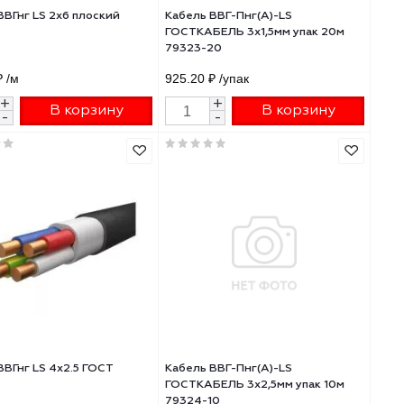
1 553.81 ₽
/упак
144.46 ₽
/м
+
+
В корзину
В 
-
-
Кабель ВВГнг LS 2х6 плоский
Кабель ВВГ-Пнг(А)-
ГОСТ
ГОСТКАБЕЛЬ 3х1,5м
79323-20
155.61 ₽
/м
925.20 ₽
/упак