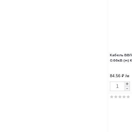
124.
Кабе
0.66