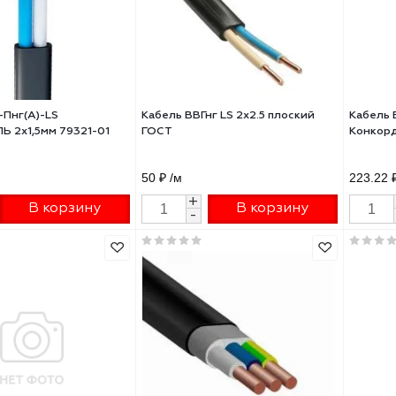
6 ₽
/м
64.46 ₽
/м
+
+
В корзину
В корзину
-
-
ль ВВГ-Пнг(А)-LS
Кабель ВВГнг LS 2х2.5 плоский
КАБЕЛЬ 2х1,5мм 79321-01
ГОСТ