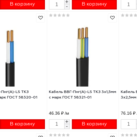
ТКАБЕЛЬ 2х2,5мм 79322-01
ГОСТКАБЕЛЬ 3х2,5мм 79324-
6 ₽
/м
77.69 ₽
/м
+
+
В корзину
В корзину
-
-
ль ВВГ-Пнг(А)-LS ТКЗ
Кабель ВВГ-Пнг(А)-LS ТКЗ 3х1