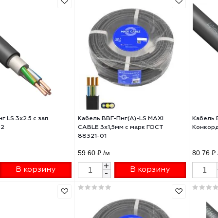
5мм с марк ГОСТ 58320-01
с марк ГОСТ 58321-01
4 ₽
/м
46.36 ₽
/м
+
+
В корзину
В корзину
-
-
ль ВВГнг LS 3х2.5 с зап.
Кабель ВВГ-Пнг(А)-LS MAXI
корд 202
CABLE 3х1,5мм с марк ГОСТ