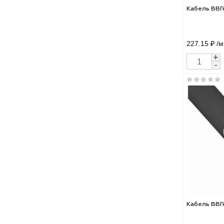
2 33
Кабе
227.