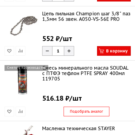
Цепь пильная Champion шаг 3/8" паз
1,3мм 56 звен. A050-VS-56E PRO
552 ₽
/шт
В корзину
Смесь минерального масла SOUDAL
Снято с производства
с ПТФЭ тефлон PTFE SPRAY 400мл
119705
516.18 ₽
/шт
Подобрать аналог
Масленка техническая STAYER