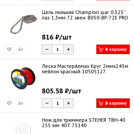
Цепь пильная Champion шаг 0.325"
паз 1,3мм 72 звен. B050-BP-72E PRO
816 ₽
/шт
В корзину
Леска МастерАлмаз Круг 2ммх243м
нейлон красный 10505127
805.58 ₽
/шт
В корзину
Нож для триммера STEHER TBН-40
255 мм 40T 75140