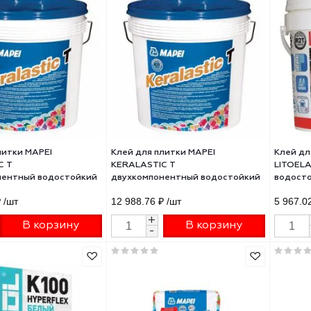
 для плитки Ceresit CM17
Клей для плитки UNIS ГРАНИТ 
r Flex
5кг
оковысокоэластичный
ерсальный 5кг серый
06 ₽
/шт
280.91 ₽
/шт
+
+
В корзину
В корзину
-
-