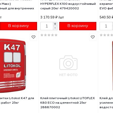
 для плитки KNAUF Fliesen
Клей для плитки Litokol
Флизен Макс)
HYPERFLEX K100 водоустойчи
тослойный для внутренних
серый 20кг 479420002
т 25кг 729142
02 ₽
/шт
3 170.59 ₽
/шт
+
+
В корзину
В корзину
-
-