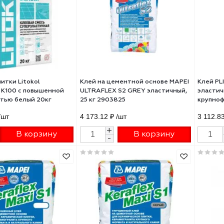
 для плитки MAPEI
Клей для плитки MAPEI
ALASTIC T
KERALASTIC T
хкомпонентный водостойкий
двухкомпонентный водостой
й 10кг 103510
серый 5кг 103505
99.23 ₽
/шт
12 988.76 ₽
/шт
+
+
В корзину
В корзину
-
-