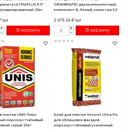
Клей для керамической плитки и
Клей для плитки MA
вый
керамогранита ULTRAPLUS K17
GRANIRAPID двухко
EVO фиброармированный 25кг
компонент В, белый,
509570002
кг 1401505
540.50 ₽
/шт
2 475.24 ₽
/шт
+
+
В корзину
В 
-
-