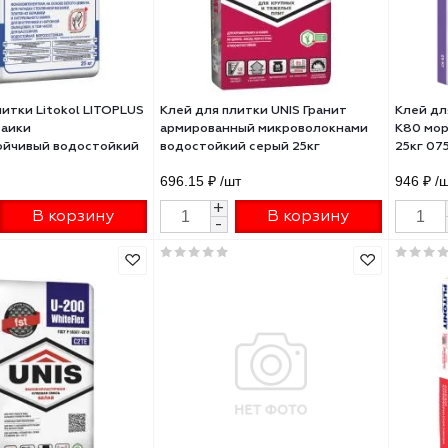
 для плитки Litokol LITOPLUS
Клей для плитки UNIS Гранит
для мозаики
армированный микроволокна
озоустойчивый водостойкий
водостойкий серый 25кг
й 25кг
6 ₽
/шт
696.15 ₽
/шт
+
+
В корзину
В корзину
-
-