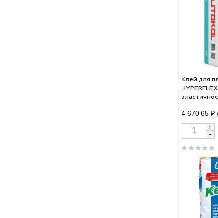
Клей
KER
дву
серы
23 5