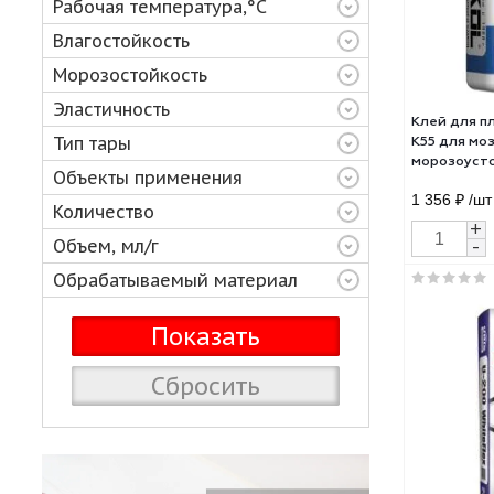
Основа
Рабочая температура,°C
Влагостойкость
Морозостойкость
Эластичность
Клей
Тип тары
K55 
мор
Объекты применения
белы
1 35
Количество
Объем, мл/г
Обрабатываемый материал
Сбросить