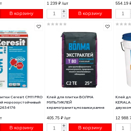
 для плитки Litokol K47 для
Клей плиточный Litokol LITOF
ренних работ 25кг
K80 ECO на цементной 25кг
520002
288870002
10 ₽
/шт
1 239 ₽
/шт
+
+
В корзину
В корзину
-
-