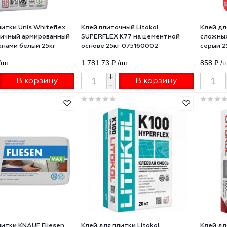
 для плитки Unis Whiteflex
Клей плиточный Litokol
0 эластичный армированный
SUPERFLEX K77 на цементной
оволокнами белый 25кг
основе 25кг 075160002
3.58 ₽
/шт
1 781.73 ₽
/шт
+
+
В корзину
В корзину
-
-