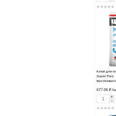
Клей
вод
серы
581.