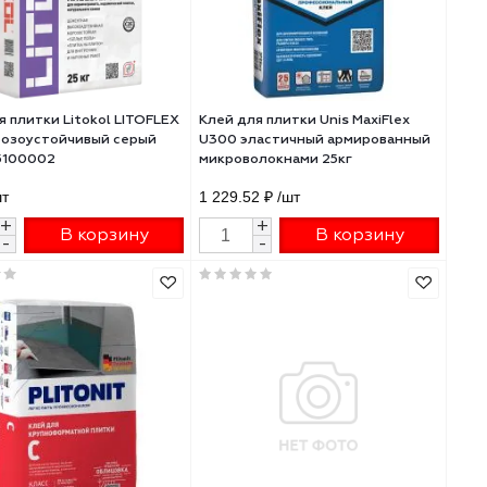
Клей для плитки Litokol LITOFLEX
Клей для плитки Uni
ми
K80 морозоустойчивый серый
U300 эластичный а
25кг 075100002
микроволокнами 25
946 ₽
/шт
1 229.52 ₽
/шт
+
+
В корзину
В 
-
-