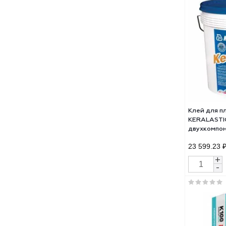
Клей
Supe
выс
унив
677.