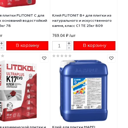
Клей для плитки PLITONIT С для
Клей PLITONIT В+ д
сложных оснований водостойкий
натурального и иск
серый 25кг 78
камня, класс С1 ТЕ 
858 ₽
/шт
769.04 ₽
/шт
+
+
В корзину
В 
-
-