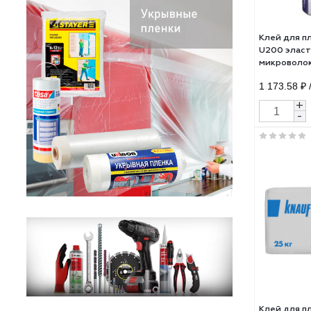
Клей
U20
микр
1 17