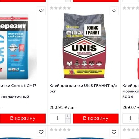
 для плитки Ceresit CM11 PRO
Клей для плитки ВОЛМА
остойкий морозоустойчивый
МУЛЬТИКЛЕЙ
й 25кг 2634176
керамогранита,мозаики,камня
серый (класс С1 T) 25 кг
61 ₽
/шт
405.75 ₽
/шт
+
+
В корзину
В корзину
-
-