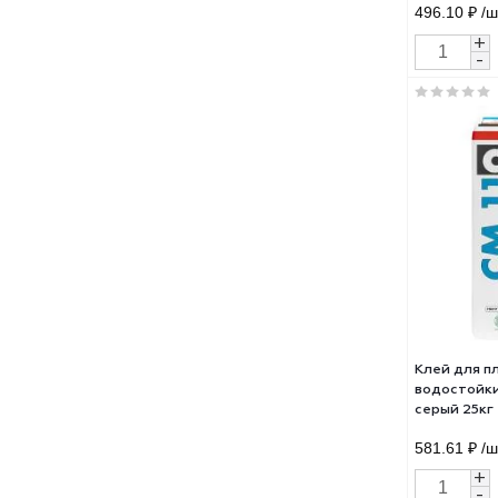
Клей
внут
248
496.