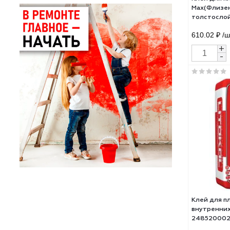
Клей
Max(
толс
рабо
610.