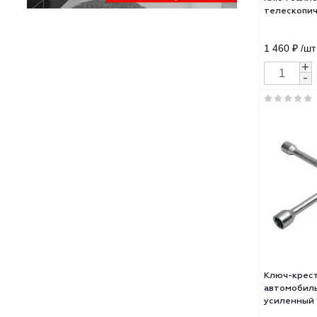
Ключ
теле
1 46