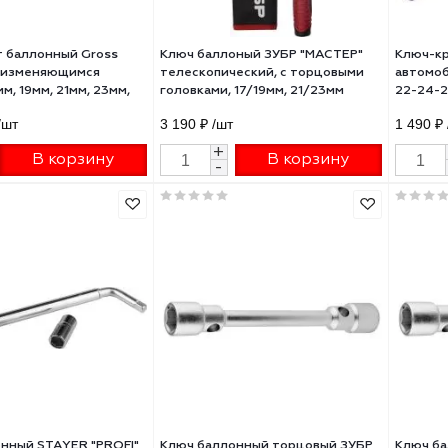
-крест баллонный Gross
Ключ баллоный ЗУБР "МАСТЕР
адной с изменяющимся
телескопический, с торцовым
гом,17мм, 19мм, 21мм, 23мм,
головками, 17/19мм, 21/23мм
 хромир 14270
5.91 ₽
/шт
3 190 ₽
/шт
+
+
В корзину
В корзину
-
-