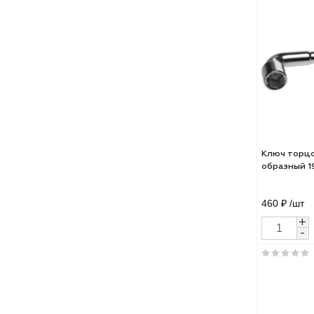
Ключ
обра
580 