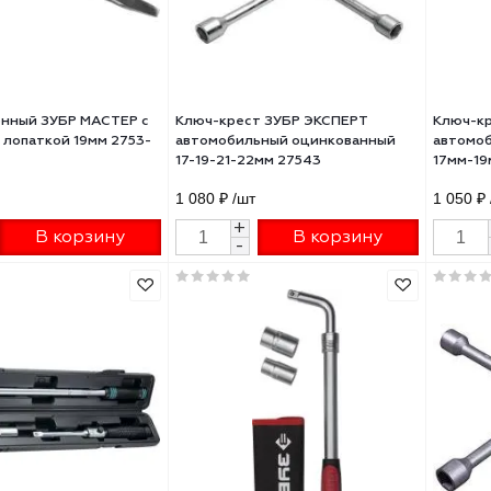
ч баллонный ЗУБР МАСТЕР с
Ключ-крест ЗУБР ЭКСПЕРТ
ажной лопаткой 19мм 2753-
автомобильный оцинкованны
02
17-19-21-22мм 27543
₽
/шт
1 080 ₽
/шт
+
+
В корзину
В корзину
-
-