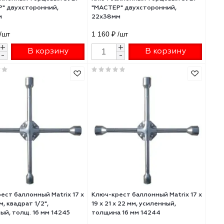
БР
Ключ баллонный торцовый ЗУБР
Ключ баллонный то
"МАСТЕР" двухсторонний,
"МАСТЕР" двухстор
32х33мм
22х38мм
1 210 ₽
/шт
1 160 ₽
/шт
+
+
В корзину
В 
-
-