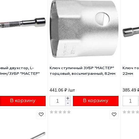
 торцовый двухстор L-
Ключ баллонный ЗУБР МАСТЕР
зный 22мм /ЗУБР "МАСТЕР"
образный с монтажной лопатк
17мм 2753-17_z02
₽
/шт
540 ₽
/шт
+
+
В корзину
В корзину
-
-