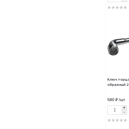
Ключ
24м
750 