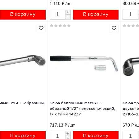
ч-крест ЗУБР ЭКСПЕРТ
Ключ баллонный торцовый ЗУ
омобильный оцинкованный
"МАСТЕР" двухсторонний,
енный 17-19-22мм 27547
30х32мм
0 ₽
/шт
1 110 ₽
/шт
+
+
В корзину
В корзину
-
-