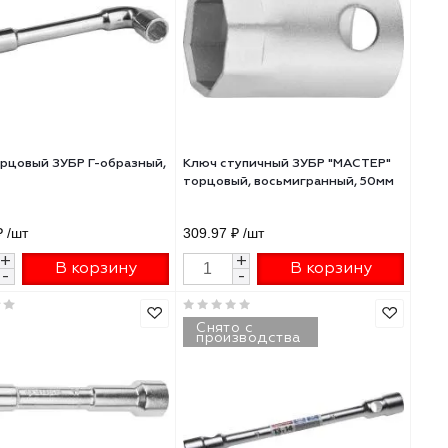
Р"
Ключ торцовый ЗУБР Г-образный,
Ключ ступичный ЗУ
мм
22мм
торцовый, шестигр
385.49 ₽
/шт
360 ₽
/шт
+
+
В корзину
В 
-
-