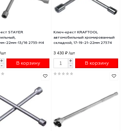
Ключ-крест STAYER
Ключ-крест KRAFT
й
автомобильный,
автомобильный хр
17мм-19мм-22мм-13/16 2755-H4
складной, 17-19-21-
1 050 ₽
/шт
3 430 ₽
/шт
+
+
В корзину
В 
-
-