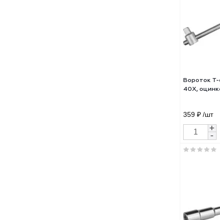
Ключ
обр
460 