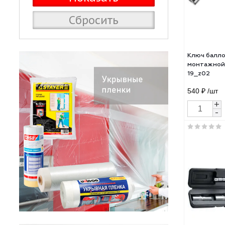
Сбросить
Клю
монт
19_z
540 