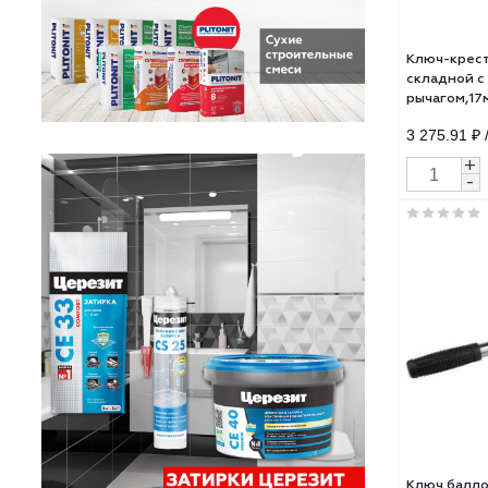
Ключ
скл
рыча
CrV,
3 27