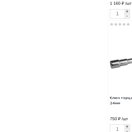
Клю
авт
усил
1 16