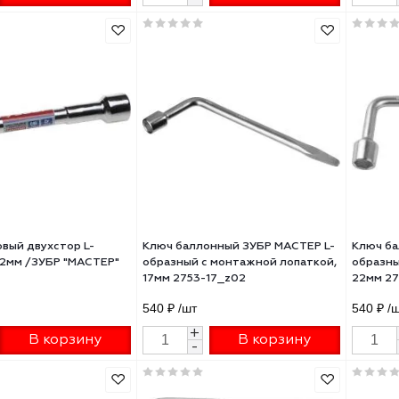
 торцовый ЗУБР Г-образный,
Ключ баллонный Matrix Г -
м
образный 1/2" телескопически
17 х 19 мм 14237
₽
/шт
717.13 ₽
/шт
+
+
В корзину
В корзину
-
-