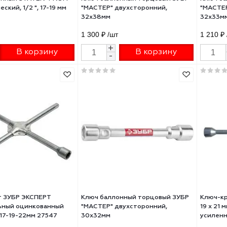
 баллонный STAYER "PROFI"
Ключ баллонный торцовый ЗУ
скопический, 1/2 ", 17-19 мм
"МАСТЕР" двухсторонний,
32х38мм
0 ₽
/шт
1 300 ₽
/шт
+
+
В корзину
В корзину
-
-