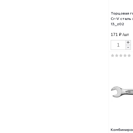
128.
Торц
Cr-V
13_z