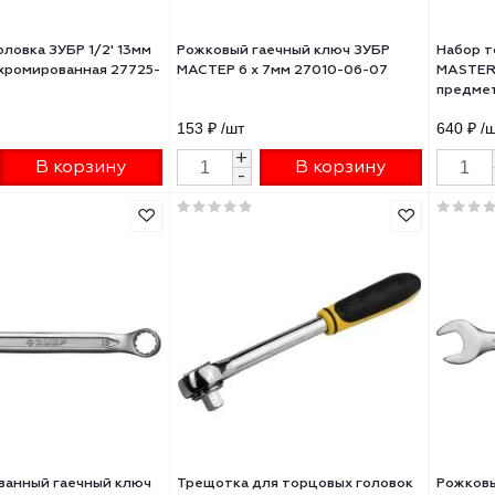
19_z02
25 ₽
/шт
540 ₽
/шт
+
+
В корзину
В корзину
-
-
овая головка ЗУБР 1/2' 13мм
Рожковый гаечный ключ ЗУБР
 сталь хромированная 27725-
МАСТЕР 6 х 7мм 27010-06-07
02