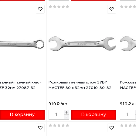
бинированный гаечный ключ
Ключ имбусовый ЗУБР ЭКСПЕ
м, ЗУБР
сатинированное покрытие Т
8 27452-8
₽
/шт
109 ₽
/шт
+
+
В корзину
В корзину
-
-