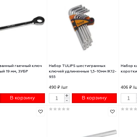
бинированный гаечный ключ
Рожковый гаечный ключ ЗУБР
Р МАСТЕР 32мм 27087-32
МАСТЕР 30 х 32мм 27010-30-
0 ₽
/шт
910 ₽
/шт
+
+
В корзину
В корзину
-
-
бинированный гаечный ключ
Набор TULIPS шестигранных