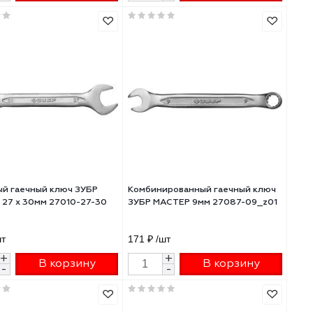
РТ
Комбинированный гаечный ключ
Комбинированный 
ORХ
ЗУБР МАСТЕР 30мм 27087-30
гаечный ключ ЗУБР 
27074-22
1 110 ₽
/шт
1 090 ₽
/шт
+
+
В корзину
В 
-
-