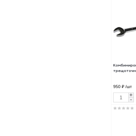
Ком
ЗУБ
1 18
Ком