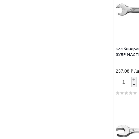
трещ
950 
Ком
ЗУБР