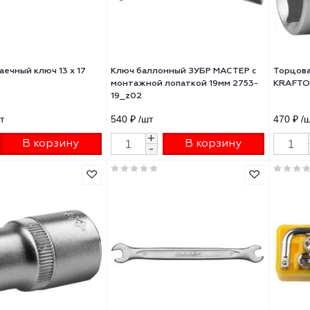
08 ₽
/шт
233 ₽
/шт
+
+
В корзину
В корзину
-
-
овый гаечный ключ 13 x 17
Ключ баллонный ЗУБР МАСТЕР
 СИБИН
монтажной лопаткой 19мм 27