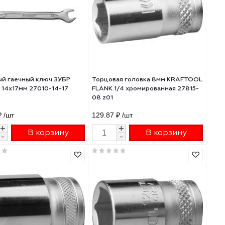
K12-
короткие IK12-956
ЗУБР МАСТЕР 13мм 
406 ₽
/шт
170.74 ₽
/шт
+
+
В корзину
В 
-
-
РТ
Рожковый гаечный ключ ЗУБР
Торцовая головка 
МАСТЕР 14х17мм 27010-14-17
FLANK 1/4 хромиров