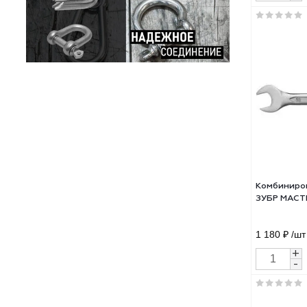
Ком
27 м
830 