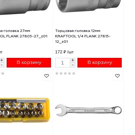
08 z01
228.90 ₽
/шт
129.87 ₽
/шт
+
+
В корзину
В 
-
-
 с
Торцовая головка 27мм
Торцовая головка 1
53-
KRAFTOOL FLANK 27805-27_z01
KRAFTOOL 1/4 FLAN