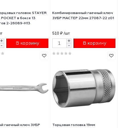
12_z01
470 ₽
/шт
172 ₽
/шт
+
+
В корзину
В 
-
-
Набор торцовых головок STAYER
Комбинированный г
MASTER POCKET в боксе 13
ЗУБР МАСТЕР 22мм 
предметов 2-26089-H13