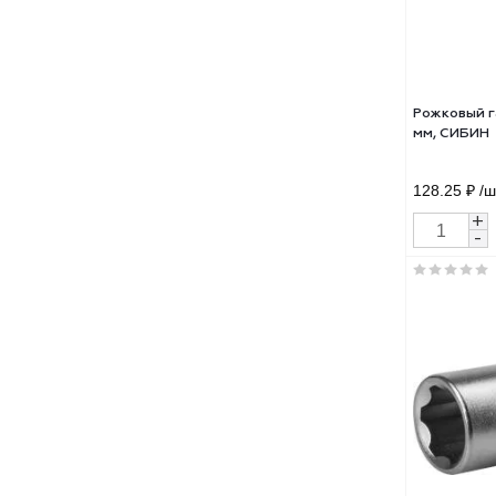
237.
Рожк
мм,