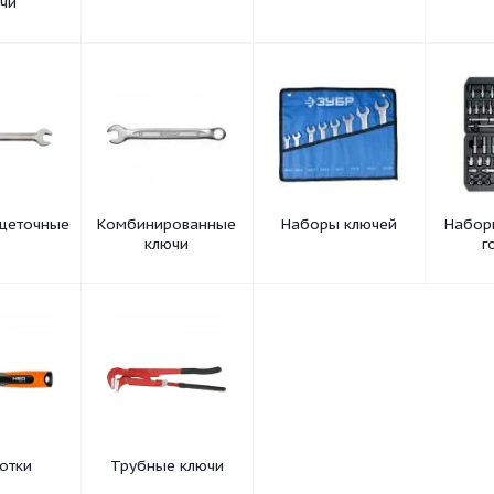
амометрические
Ключи балонные
Свечные ключи
ключи
чи трещеточные
Комбинированные
Наборы ключе
ключи