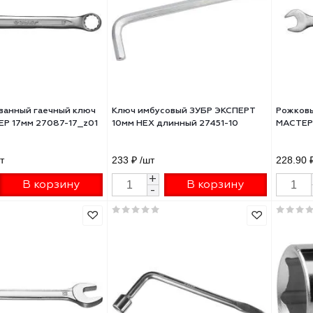
оточный 19 мм, ЗУБР
ключей удлиненные 1,5-10мм I
955
₽
/шт
490 ₽
/шт
+
+
В корзину
В корзину
-
-
бинированный гаечный ключ
Ключ имбусовый ЗУБР ЭКСПЕ
 МАСТЕР 17мм 27087-17_z01
10мм НЕХ длинный 27451-10