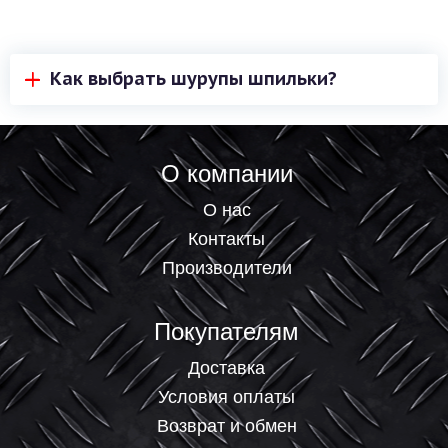
Как выбрать шурупы шпильки?
Шурупы-шпильки (иногда их еще называют
"шплинтовыми шурупами") - это прочные
крепежные элементы, которые используются в
О компании
строительстве для крепления металлических и
О нас
деревянных конструкций.
Контакты
Вот несколько важных факторов, которые
Производители
следует учитывать при выборе шурупов-шпилек:
Размер и форма: Размеры и форма шурупов-
Покупателям
шпилек зависят от конкретной задачи. В
зависимости от диаметра и длины шпильки, они
Доставка
могут выдерживать разную нагрузку. Также
Условия оплаты
форма шпильки может быть различной,
Возврат и обмен
например, шпильки могут иметь острые концы