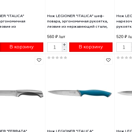
LEGIONER "ITALICA"
Нож LEGIONER "ITALICA" шеф-
току", эргономичная
повара, эргономичная рукоятк
ятка, лезвие из
лезвие из нержавеющей стали
жавеющей стали, 190мм
200мм
₽
/шт
560 ₽
/шт
+
+
В корзину
В корзину
-
-