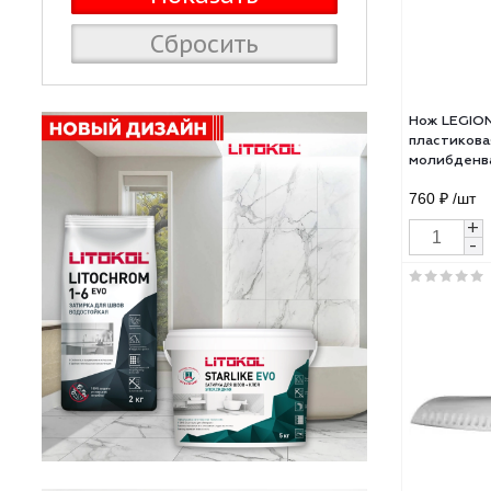
Сбросить
Нож 
плас
моли
200
760 