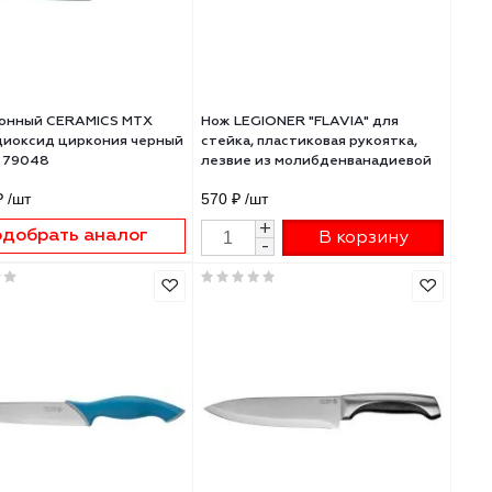
Нож кухонный CERAMICS MTX
Нож LEGIONER "FLAV
ный
Migoto диоксид циркония черный
стейка, пластиковая
7/175мм 79048
лезвие из молибде
стали, 110мм
661.68 ₽
/шт
570 ₽
/шт
+
Подобрать аналог
В 
-