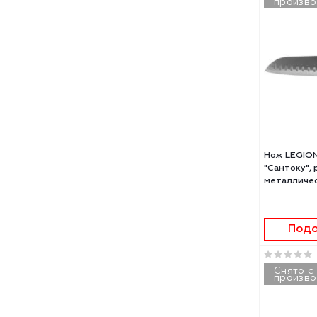
Нож
обва
ручк
151.
Сн
п