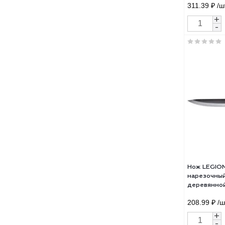
Нож
обва
мета
лезв
311.