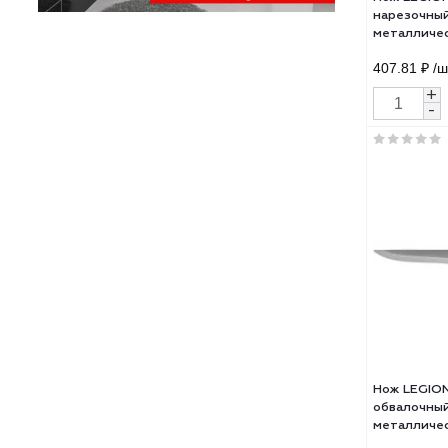
Нож
наре
мета
лезв
407.