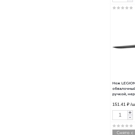
Нож
наре
дере
180
208.