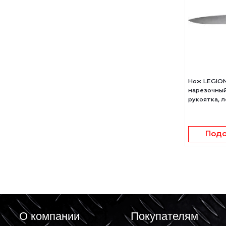
Нож
"Сан
мета
лезв
Сн
п