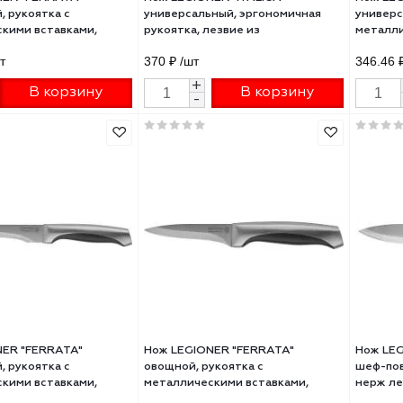
 LEGIONER "FERRATA"
Нож LEGIONER "ITALICA"
зочный, рукоятка с
универсальный, эргономичная
ллическими вставками,
рукоятка, лезвие из
ие из нержавеющей стали,
нержавеющей стали, 125мм
81 ₽
/шт
370 ₽
/шт
+
+
В корзину
В корзину
-
-