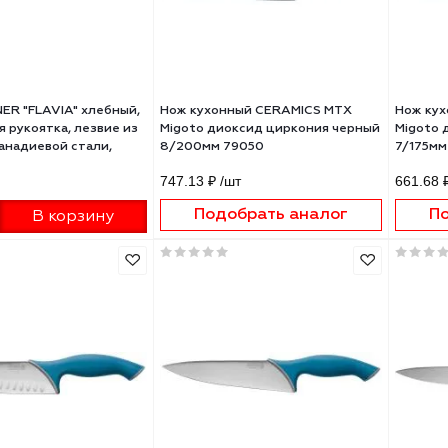
LEGIONER "FLAVIA" хлебный,
Нож кухонный CERAMICS MTX
тиковая рукоятка, лезвие из
Migoto диоксид циркония чер
бденванадиевой стали,
8/200мм 79050
мм
₽
/шт
747.13 ₽
/шт
+
Подобрать аналог
В корзину
-