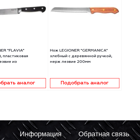
 LEGIONER "FERRATA"
Нож LEGIONER "FLAVIA"
току", рукоятка с
обвалочный, пластиковая
ллическими вставками,
рукоятка, лезвие из
ие из нержавеющей стали,
молибденванадиевой стали,
150мм
Подобрать аналог
Подобрать аналог
ято с
Снято с
роизводства
производства