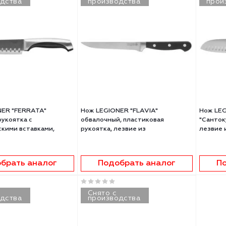
 LEGIONER "GERMANICA"
Нож LEGIONER "GERMANICA"
лочный, с деревянной
универсальный, тип "Line" с
ой, нерж лезвие 150мм
деревянной ручкой, нерж лез
110мм
41 ₽
/шт
146.75 ₽
/шт
+
+
В корзину
В корзину
-
-
ято с
Снято с
роизводства
производства