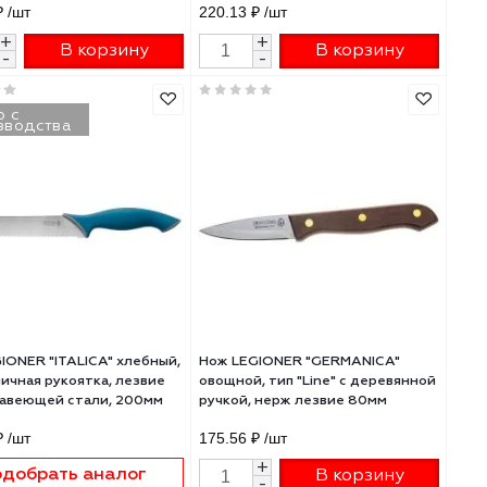
Нож LEGIONER "GERMANICA"
Нож LEGIONER "GE
шеф-повара с деревянной ручкой,
шеф-повара с дерев
нерж лезвие 200мм
нерж лезвие 150мм
,
221.06 ₽
/шт
220.13 ₽
/шт
+
+
В корзину
В 
-
-
Снято с
производства