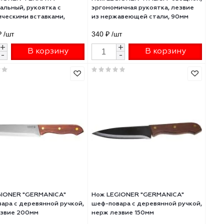
Нож LEGIONER "FERRATA"
Нож LEGIONER "ITAL
универсальный, рукоятка с
эргономичная рукоя
металлическими вставками,
из нержавеющей ст
лезвие из нержавеющей ста
346.46 ₽
/шт
340 ₽
/шт
+
+
В корзину
В 
-
-