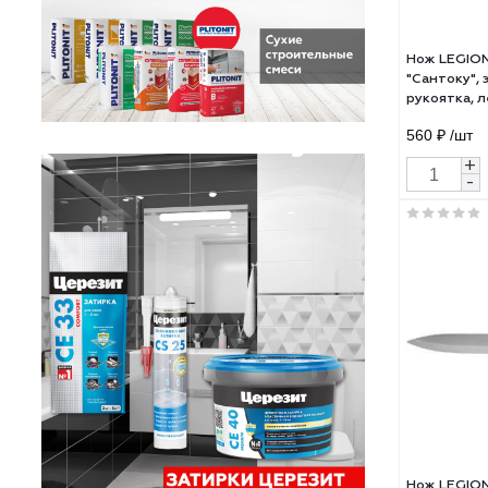
Нож 
"Сан
руко
нер
560 