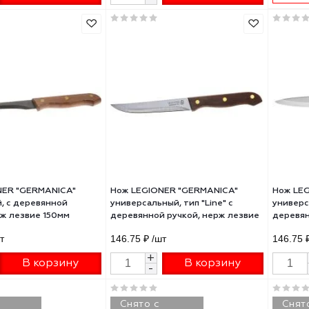
 LEGIONER "GERMANICA"
Нож LEGIONER "GERMANICA"
зочный, тип "Solo" с
нарезочный, тип "Line" с
вянной ручкой, нерж лезвие
деревянной ручкой, нерж лез
мм
180мм
99 ₽
/шт
206.20 ₽
/шт
+
+
В корзину
В корзину
-
-