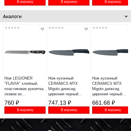
В корзину
В корзину
В корзину
Аналоги
Нож LEGIONER
Нож кухонный
Нож кухонный
"FLAVIA" хлебный,
CERAMICS MTX
CERAMICS MTX
пластиковая рукоятка,
Migoto диоксид
Migoto диоксид
лезвие из
циркония черный
циркония черный
молибденванадиевой
8/200мм 79050
7/175мм 79048
760 ₽
747.13 ₽
661.68 ₽
стали, 200мм
В корзину
В корзину
В корзину