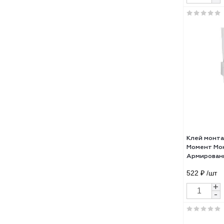
Кле
100.
507.