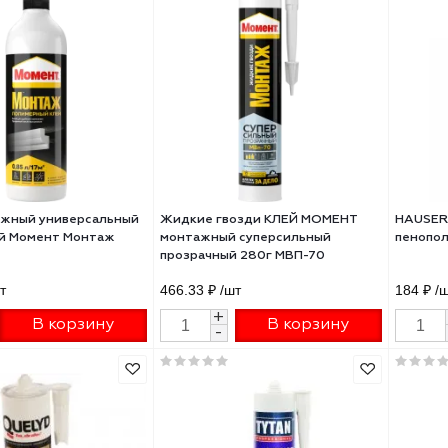
й монтажный универсальный
Клей монтажный универсаль
ент Монтаж Сила
полимерный Момент Монтаж
рования 400 г,
500мл
₽
/шт
492.43 ₽
/шт
+
+
В корзину
В корзину
-
-