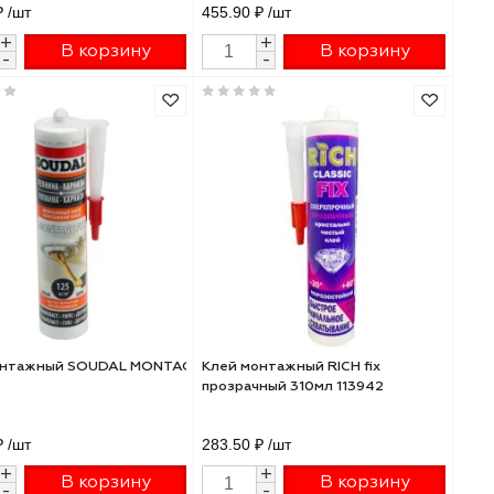
Клей монтажный RICH super fix
Жидкие гвозди КЛ
-50
fast прозрачный 310мл 114153
монтажный суперси
МВ-70
387.60 ₽
/шт
455.90 ₽
/шт
+
+
В корзину
В 
-
-