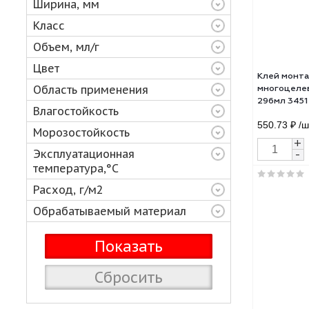
Толщина, мм
Ширина, мм
Класс
Объем, мл/г
Цвет
Кле
Область применения
мног
296м
Влагостойкость
550.
Морозостойкость
Эксплуатационная
температура,°C
Расход, г/м2
Обрабатываемый материал