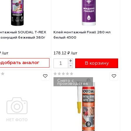
ic
Клей монтажный SOUDAL T-REX
Клей монтажный Fix
быстросохнущий бежевый 380г
белый 4500
134922
471.35 ₽
/шт
178.12 ₽
/шт
+
Подобрать аналог
В 
-
Снято с
производства