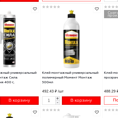
й строительный COSMO HD-
Клей монтажный SOUDAL
800.802 290 мл 290
MONTAGE FIX без растворите
250гр тюбик 105159
50 ₽
/шт
284.65 ₽
/шт
+
Подобрать аналог
В корзину
-