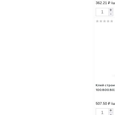
Жид
мон
проз
362.