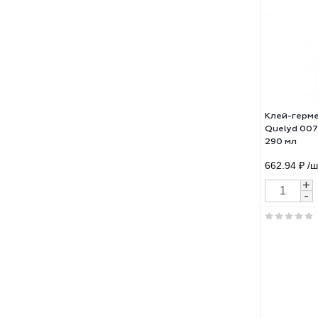
Кле
пол
850
791.