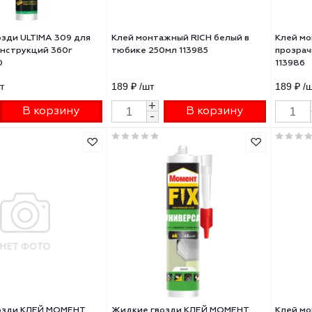
ие гвозди ULTIMA 309 для
Клей монтажный RICH белый в
лых конструкций 360г
тюбике 250мл 113985
ES3090
72 ₽
/шт
189 ₽
/шт
+
+
В корзину
В корзину
-
-