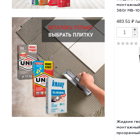
Жид
мон
380
483.