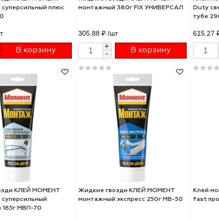
кие гвозди КЛЕЙ МОМЕНТ
Жидкие гвозди КЛЕЙ МОМЕНТ
тажный суперсильный плюс
монтажный 380г FIX УНИВЕР
г МВ-100
51 ₽
/шт
305.88 ₽
/шт
+
+
В корзину
В корзину
-
-