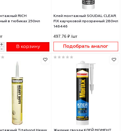
Клей монтажный RICH
Клей монтажный S
прозрачный в тюбиках 250мл
FIX каучуковой про
113986
146446
189 ₽
/шт
497.76 ₽
/шт
+
Подобрать 
В корзину
-