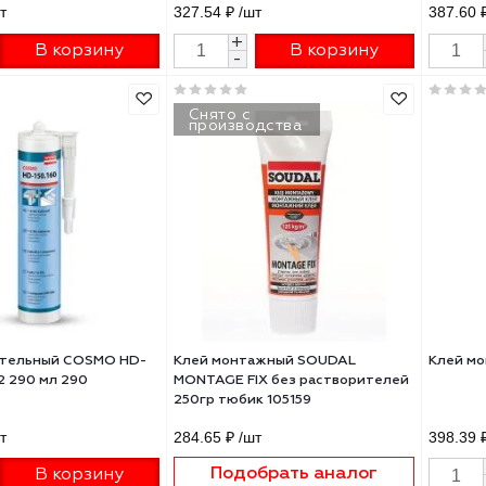
кие гвозди КЛЕЙ МОМЕНТ
Жидкие гвозди КЛЕЙ МОМЕНТ
тажный суперсильный
монтажный экспресс 250г МВ
рачный 185г МВП-70
21 ₽
/шт
327.54 ₽
/шт
+
+
В корзину
В корзину
-
-
Снято с
производства