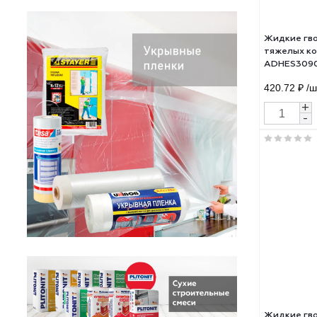
Сбросить
Жидк
тяже
ADH
420.