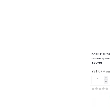
Кле
Мом
Арми
522 