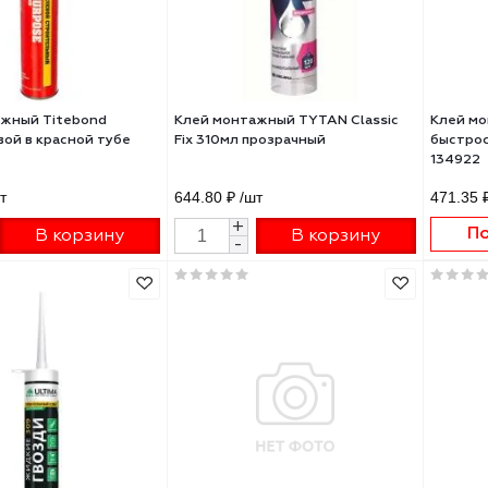
й монтажный Titebond
Клей монтажный TYTAN Class
оцелевой в красной тубе
Fix 310мл прозрачный
л 3451
73 ₽
/шт
644.80 ₽
/шт
+
+
В корзину
В корзину
-
-