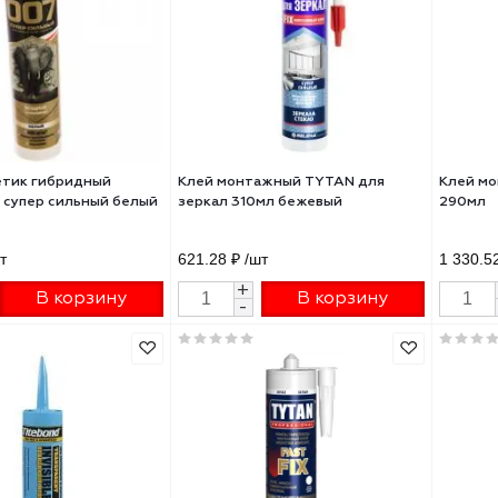
й монтажный универсальный
Жидкие гвозди КЛЕЙ МОМЕНТ
имерный Момент Монтаж
монтажный суперсильный
мл
прозрачный 280г МВП-70
87 ₽
/шт
466.33 ₽
/шт
+
+
В корзину
В корзину
-
-