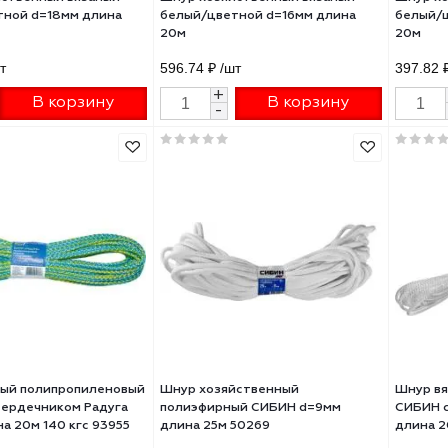
 хозяйственный вязаный
Шнур хозяйственный вязаный
ый/цветной d=18мм длина
белый/цветной d=16мм длина
20м
04 ₽
/шт
596.74 ₽
/шт
+
+
В корзину
В корзину
-
-