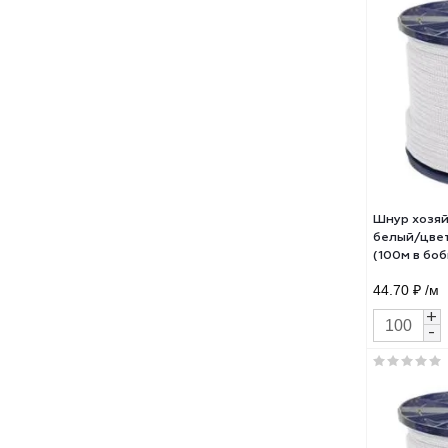
Шну
СИБ
длин
55 ₽