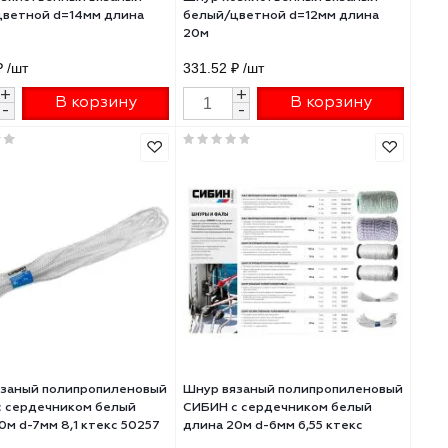
Шнур хозяйственный вязаный
Шнур хозяйственны
белый/цветной d=14мм длина
белый/цветной d=1
20м
20м
397.82 ₽
/шт
331.52 ₽
/шт
+
+
В корзину
В 
-
-