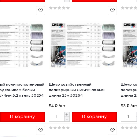
р вязаный полипропиленовый
Шнур хозяйственный вязаный
тех с сердечником Радуга
белый/цветной d=5мм длина 
м длина 20м 100 кгс 93954
9 ₽
/шт
88.80 ₽
/шт
+
+
В корзину
В корзину
-
-