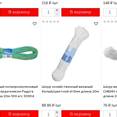
р вязаный полипропиленовый
Шнур хозяйственный
тех с сердечником Радуга
полиэфирный СИБИН d=9мм
м длина 20м 140 кгс 93955
длина 25м 50269
77 ₽
/шт
216 ₽
/шт
+
+
В корзину
В корзину
-
-