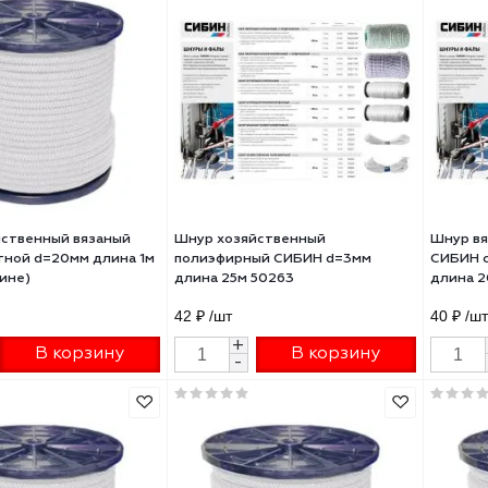
р вязаный полипропиленовый
Шнур хозяйственный
ИН с сердечником белый
полиэфирный СИБИН d=4мм
а 20м d-4мм 3,2 ктекс 50254
длина 25м 50264
/шт
54 ₽
/шт
+
+
В корзину
В корзину
-
-