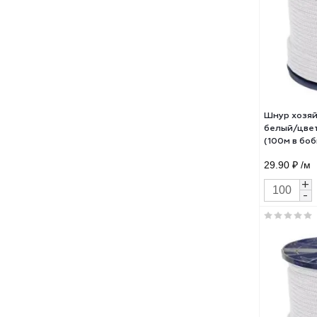
Шнур
белы
(100
44.7