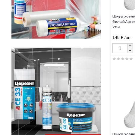
Шнур
бел
20м
148 