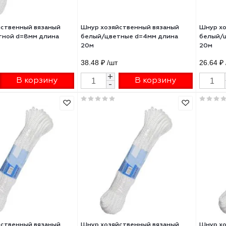
 хозяйственный вязаный
Шнур хозяйственный вязаный
ый/цветной d=8мм длина
белый/цветные d=4мм длина
20м
₽
/шт
38.48 ₽
/шт
+
+
В корзину
В корзину
-
-