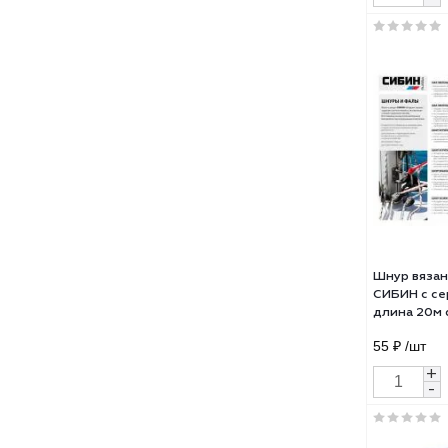
Шну
Сибр
d=6м
99.8