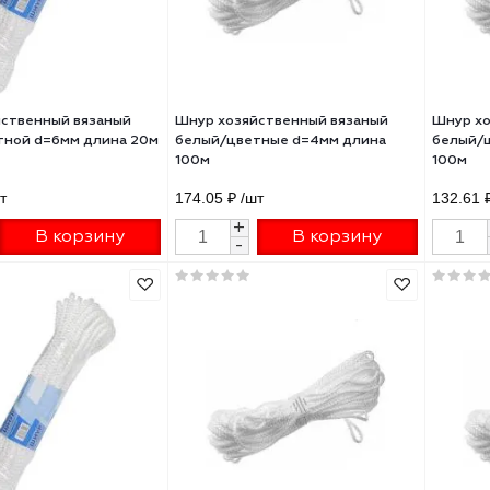
 хозяйственный вязаный
Шнур хозяйственный вязаный
ый/цветной d=6мм длина 20м
белый/цветные d=4мм длина
100м
60 ₽
/шт
174.05 ₽
/шт
+
+
В корзину
В корзину
-
-