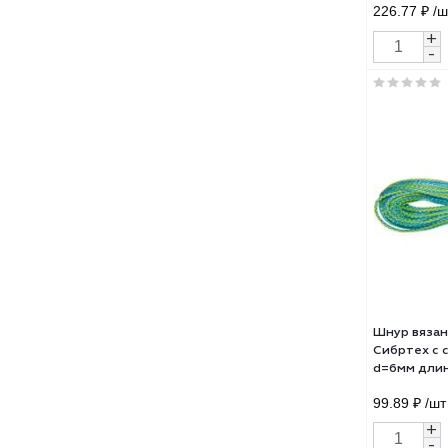
Шну
Сибр
d=8м
226.