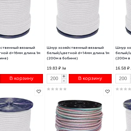
 хозяйственный вязаный
Шнур хозяйственный
й/цветной d=20мм длина 1м
полиэфирный СИБИН d=3мм
м в бобине)
длина 25м 50263
0 ₽
/м
42 ₽
/шт
+
+
В корзину
В корзину
-
-