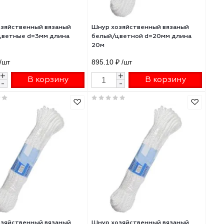
Шнур хозяйственный вязаный
Шнур хозяйственны
белый/цветные d=3мм длина
белый/цветной d=2
20м
20м
26.64 ₽
/шт
895.10 ₽
/шт
+
+
В корзину
В 
-
-