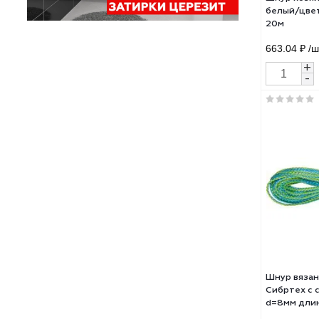
Шнур
бел
20м
663.