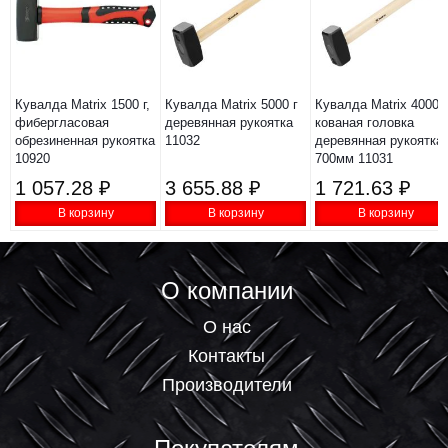
Кувалда Matrix 1500 г,
Кувалда Matrix 5000 г
Кувалда Matrix 4000 г
фибергласовая
деревянная рукоятка
кованая головка
обрезиненная рукоятка
11032
деревянная рукоятка
10920
700мм 11031
1 057.28 ₽
3 655.88 ₽
1 721.63 ₽
В корзину
В корзину
В корзину
О компании
О нас
Контакты
Производители