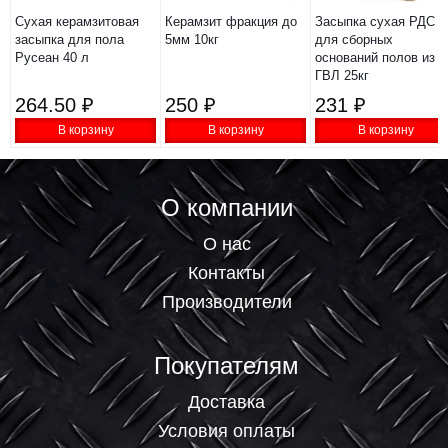
Сухая керамзитовая
Керамзит фракция до
Засыпка сухая РДС
засыпка для пола
5мм 10кг
для сборных
Русеан 40 л
оснований полов из
ГВЛ 25кг
264.50 ₽
250 ₽
231 ₽
В корзину
В корзину
В корзину
О компании
О нас
Контакты
Производители
Покупателям
Доставка
Условия оплаты