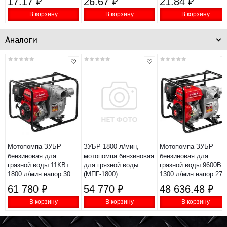
17.17 ₽
26.67 ₽
21.84 ₽
В корзину
В корзину
В корзину
Аналоги
Мотопомпа ЗУБР
ЗУБР 1800 л/мин,
Мотопомпа ЗУБР
бензиновая для
мотопомпа бензиновая
бензиновая для
грязной воды 11КВт
для грязной воды
грязной воды 9600Вт
1800 л/мин напор 30м
(МПГ-1800)
1300 л/мин напор 27м
всасывание 8м
всасывание 8м
61 780 ₽
54 770 ₽
48 636.48 ₽
МПГ-1800-100
МПГ-1300-80
В корзину
В корзину
В корзину