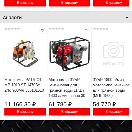
В корзину
В корзину
В корзину
Аналоги
Мотопомпа PATRIOT
Мотопомпа ЗУБР
ЗУБР 1800 л/мин,
MP 1010 ST 1470Вт
бензиновая для
мотопомпа бензинова
2Лс 900Мл 335101510
грязной воды 11КВт
для грязной воды
1800 л/мин напор 30м
(МПГ-1800)
всасывание 8м
11 166.30 ₽
61 780 ₽
54 770 ₽
МПГ-1800-100
В корзину
В корзину
В корзину