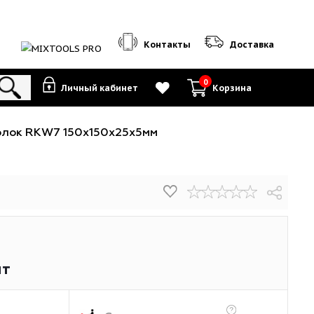
Контакты
0
Личный кабинет
К
пежный Уголок RKW7 150х150х25x5мм
67
₽
/шт