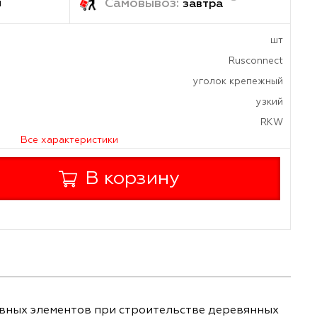
ка:
Самовывоз:
1-2 дня
завтр
а
уголо
Все характеристики
+
В корзину
-