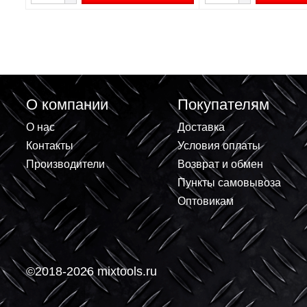
Крепежный Уголок RKWZ4
Уголок мебельны
75х75х17x1,5мм (50шт)
25х25х17 
13.47 ₽
7 ₽
+
+
В корзину
-
-
О компании
Покупателям