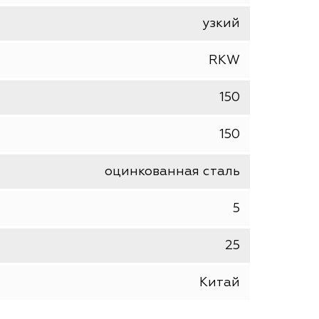
шт
Rusconnect
уголок крепежный
узкий
RKW
150
150
оцинкованная сталь