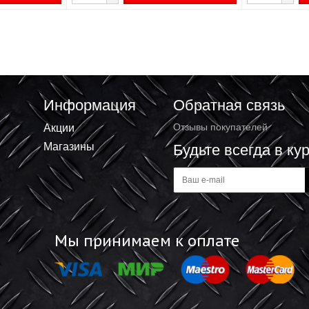
й узкий УМ-1.5,
Уголок мебельный узкий УМ-2.0,
х 1.5мм, белый цинк, ЗУБР
25х25х17 х 2мм, желтый цинк, ЗУБР
6.51 ₽
+
В корзину
В корзину
-
Информация
Обратная 