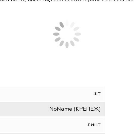
СОПУТСТВУЮЩИЕ ТОВАРЫ
АНАЛОГИ
дье винт потай, имеет вид стального стержня с р
шт