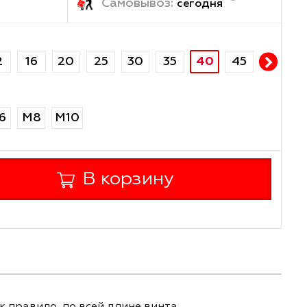
ка:
Самовывоз:
завтра
сегод
40
10
12
16
20
25
30
35
М5
М6
М8
М10
+
В корзину
-