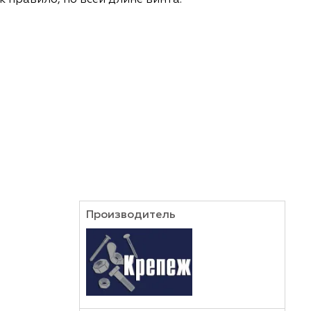
езьбой, как правило, по всей длине винта.
Производитель