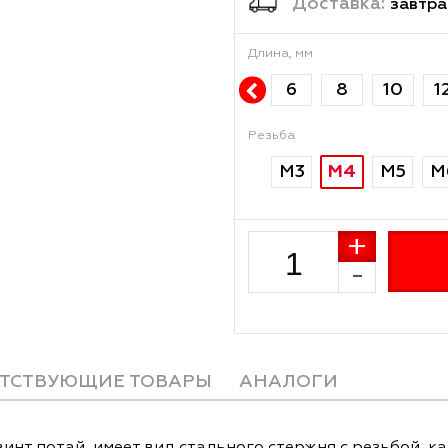
Достав
Длина, мм
6
8
Резьба
М4
М3