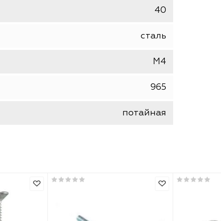
NoName (КРЕПЕЖ)
винт
40
сталь
М4
965
потайная