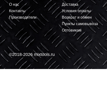
0.90 ₽
1.46 ₽
+
+
В корзину
-
-
О компании
Покупателям
О нас
Доставка
Контакты
Условия оплаты
Производители
Возврат и обмен
Пункты самовывоз
Оптовикам