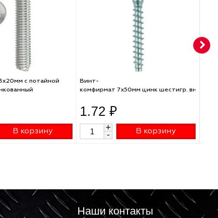
Винт DIN 965 3х20мм с потайной
Винт-
головкой оцинкованный
комфирмат 7х50мм цин