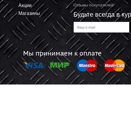
0.82 ₽
+
В корзину
В корзину
-
Информация
Обратная 
Акции
Отзывы покупат
Магазины
Будьте все
а