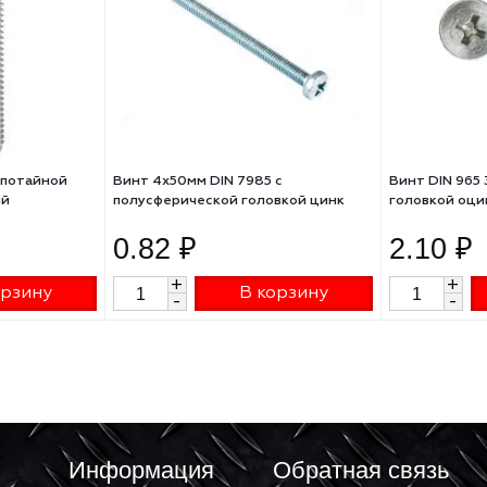
х30мм с потайной
Винт 4х50мм DIN 7985 с
кованный
полусферической головкой цинк