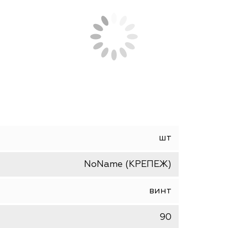
стовым шлицем DIN 7985, для соединения лёгких
няется в мебельном производстве.
шт