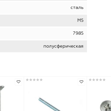
NoName (КРЕПЕЖ)
винт
90
сталь
М5
7985
полусферическая