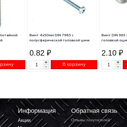
х30мм с потайной
Винт 4х50мм DIN 7985 с
кованный
полусферической головкой цинк
0.82 ₽
+