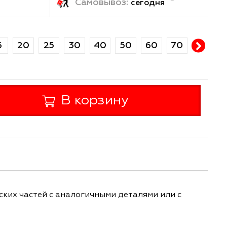
ка:
Самовывоз:
завтра
сегод
14
16
20
25
30
40
50
60
+
В корзину
-