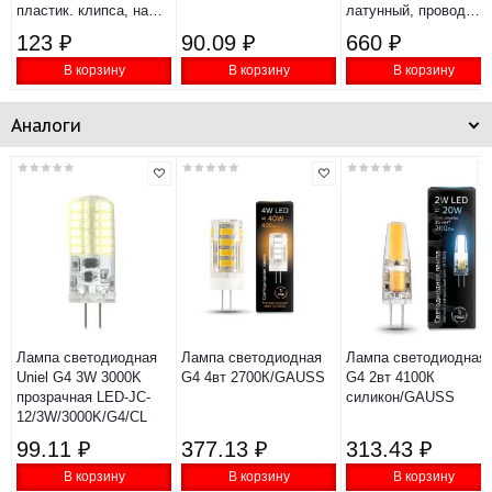
пластик. клипса, на
латунный, провод
подвеске, провод
150см, 6-24В, 115мм
123 ₽
90.09 ₽
660 ₽
86см, 6-24В, 140мм
В корзину
В корзину
В корзину
Аналоги
Лампа светодиодная
Лампа светодиодная
Лампа светодиодная
Uniel G4 3W 3000K
G4 4вт 2700К/GAUSS
G4 2вт 4100К
прозрачная LED-JC-
силикон/GAUSS
12/3W/3000K/G4/CL
99.11 ₽
377.13 ₽
313.43 ₽
В корзину
В корзину
В корзину