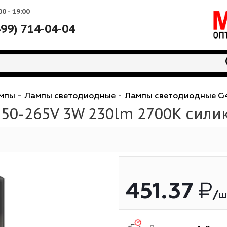
Вс: 10:00 - 19:00
+7 (499) 714-04-04
е
-
Лампы
-
Лампы светодиодные
-
Лампы свето
AC150-265V 3W 230lm 2700K
451.