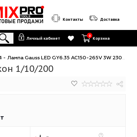
Контакты
0
Личный кабинет
К
диодные G4
-
Лампа Gauss LED GY6.35 AC150-265V 3W 230lm 2700K с
 силикон 1/10/200
37
₽
/шт