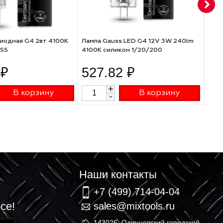
Лампа светодиодная G4 2вт 4100К
Лампа Gauss LED G4 1
силикон/GAUSS
4100K силикон 1/20/2