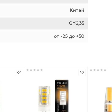
теплая (2700-3300 К)
2700
У3
лампа
IP20
Китай
GY6,35
от -25 до +50