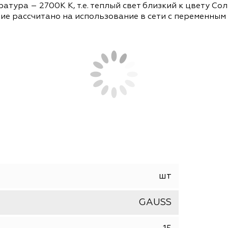
СОПУТСТВУЮЩИЕ ТОВАРЫ
АНАЛОГИ
цоколем GY6.35 и размерами 41 мм по высоте и 
я температура – 2700K К, т.е. теплый свет близк
Изделие рассчитано на использование в сети с 