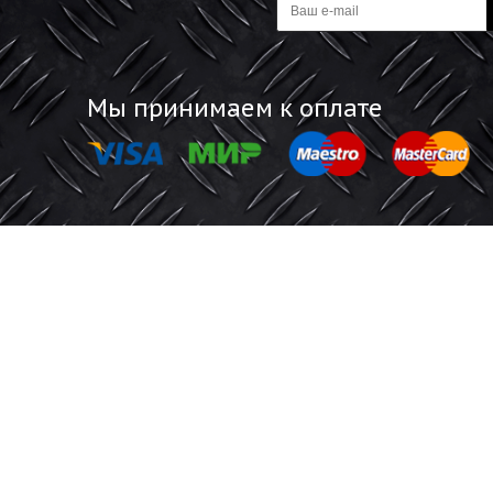
377.13 ₽
+
В корзину
В корзину
-
Информация
Обратная 
Акции
Отзывы покупат
Магазины
Будьте все
а