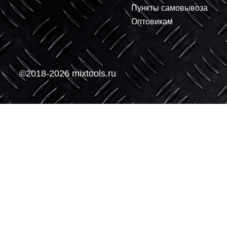
106.04 ₽
99.11 ₽
+
+
В корзину
-
-
О компании
Покупателям
О нас
Доставка
Контакты
Условия оплаты
Производители
Возврат и обмен
Пункты самовывоз
Оптовикам