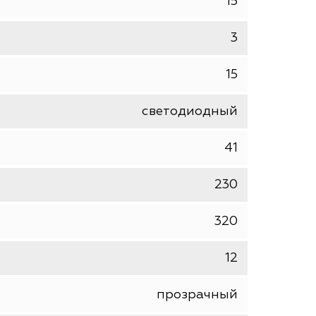
шт
GAUSS
15
3
15
светодиодный
41
230