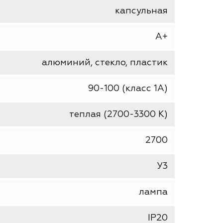
320
12
прозрачный
капсульная
A+
алюминий, стекло, пластик
90-100 (класс 1A)