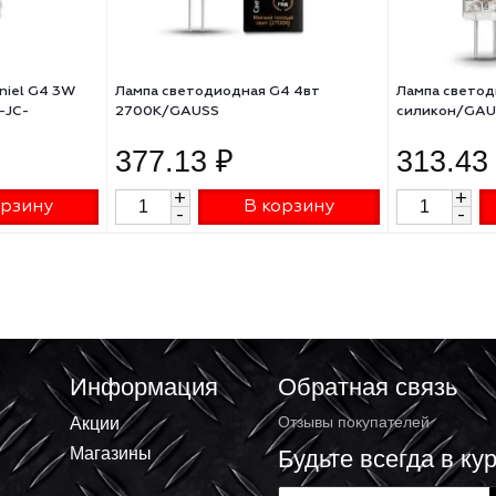
дная Uniel G4 3W
Лампа светодиодная G4 4вт
ая LED-JC-
2700К/GAUSS
G4/CL