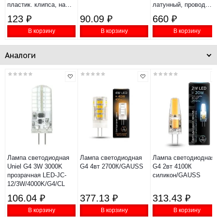
пластик. клипса, на
латунный, провод
подвеске, провод
150см, 6-24В, 115мм
123 ₽
90.09 ₽
660 ₽
86см, 6-24В, 140мм
В корзину
В корзину
В корзину
Аналоги
Лампа светодиодная
Лампа светодиодная
Лампа светодиодная
Uniel G4 3W 3000K
G4 4вт 2700К/GAUSS
G4 2вт 4100К
прозрачная LED-JC-
силикон/GAUSS
12/3W/4000K/G4/CL
106.04 ₽
377.13 ₽
313.43 ₽
В корзину
В корзину
В корзину