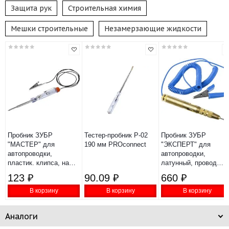
Защита рук
Строительная химия
Мешки строительные
Незамерзающие жидкости
Пробник ЗУБР
Тестер-пробник P-02
Пробник ЗУБР
"МАСТЕР" для
190 мм PROconnect
"ЭКСПЕРТ" для
автопроводки,
автопроводки,
пластик. клипса, на
латунный, провод
подвеске, провод
150см, 6-24В, 115мм
123 ₽
90.09 ₽
660 ₽
86см, 6-24В, 140мм
В корзину
В корзину
В корзину
Аналоги