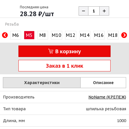
Последняя цена
28.28
₽
/шт
Резьба
M6
М5
М8
М10
М12
М14
М16
М18
М2
В корзину
Заказ в 1 клик
Характеристики
Описание
Производитель
NoName (КРЕПЕЖ)
Тип товара
шпилька резьбовая
Длина, мм
1000