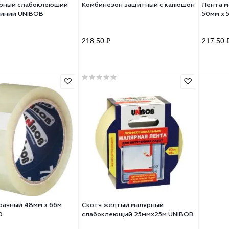
тч малярный слабоклеюший
Комбинезон защитный с капю
мх25м синий UNIBOB
90 ₽
218.50 ₽