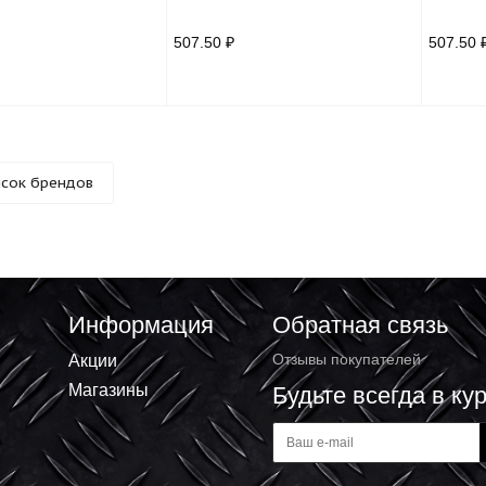
лект для установки дверей
Комплект для установки двер
0кг К-1.0 КРЕПДВЕР
до 80кг СК-1 КРЕПДВЕР
56 ₽
507.50 ₽
Список брендов
Информация
Обратная 