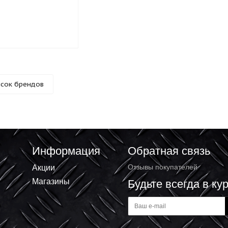
а алмазная 125х22,2
ентная двухрядная DIAM
33 ₽
Список брендов
Информация
Обратная 