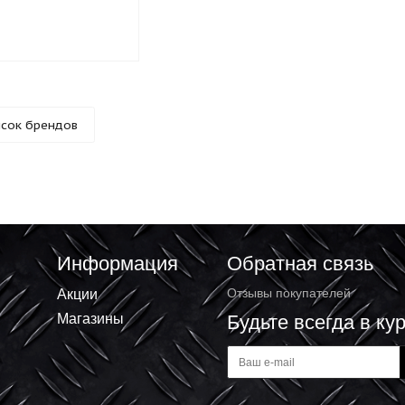
арейка "DAEWOO" крона
0 ₽
Список брендов
Информация
Обратная 