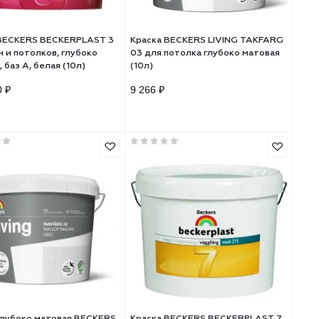
07
Краска BECKERS BECKERPLAST 3
Краска BECKERS LI
для стен и потолков, глубоко
03 для потолка глу
матовая, баз A, белая (10л)
(10л)
9 529.60 ₽
9 266 ₽