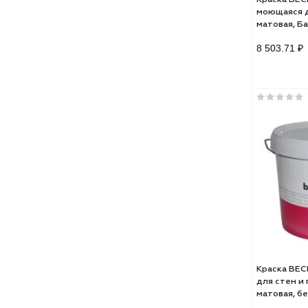
Кра
моющ
мато
8 50