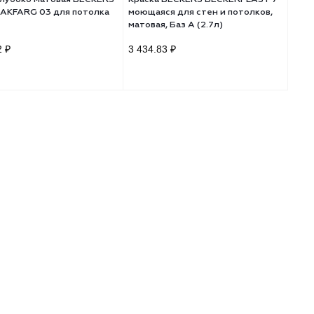
Краска глубоко матовая BECKERS
Краска BECKERS BE
ная
LIVING TAKFARG 03 для потолка
моющаяся для стен 
(3л)
матовая, Баз A (2.7л
4 020.12 ₽
3 434.83 ₽