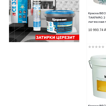
Кра
TAKF
лате
10 9