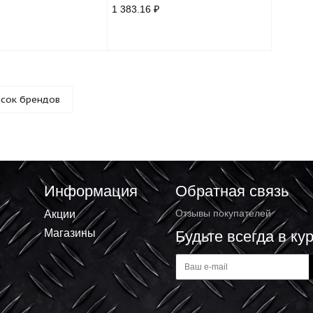
ска BECKERS BECKERPLAST 3
Краска BECKERS BECKERPLAST
стен и потолков, глубоко
моющаяся для стен и потолко
вая, белая (3л)
матовая, Баз A (0.9л)
1.22 ₽
1 383.16 ₽
Список брендов