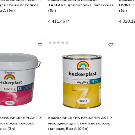
ска BECKERS BECKERPLAST 7
Краска BECKERS ELEGANT
аяся для стен и потолков,
TAKFARG для потолка, латекс
вая, Баз A (9л)
(3л)
3.71 ₽
4 411.46 ₽