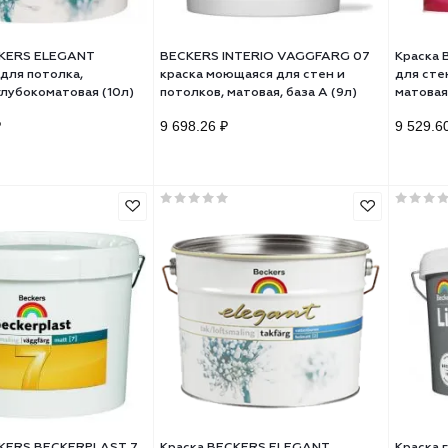
ска BECKERS ELEGANT
BECKERS INTERIO VAGGFARG 
ARG 2 для потолка,
краска моющаяся для стен и
ксная глубокоматовая (10л)
потолков, матовая, база A (9л)
93.74 ₽
9 698.26 ₽