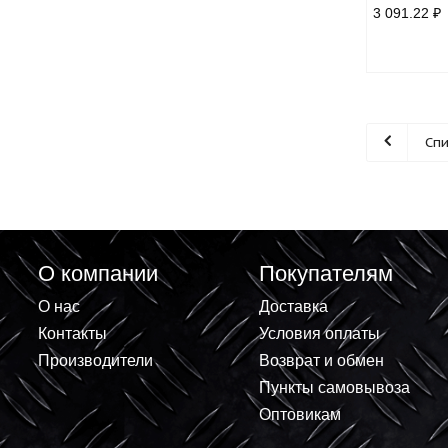
Кра
для 
мато
3 09